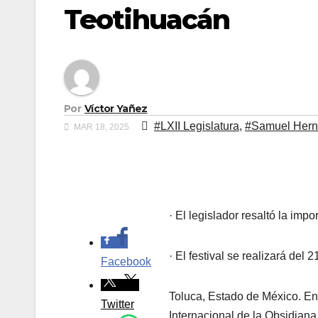
Teotihuacán
Por
Víctor Yañez
#LXII Legislatura
,
#Samuel Her
MAR 18, 2025
.
· El legislador resaltó la imp
· El festival se realizará del
Facebook
Toluca, Estado de México. En
Twitter
Internacional de la Obsidiana