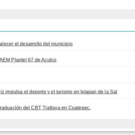
alecer el desarrollo del municipio
AEM Plantel 67 de Aculco
iz impulsa el deporte y el turismo en Ixtapan de la Sal
raduación del CBT Tlatlaya en Coatepec.