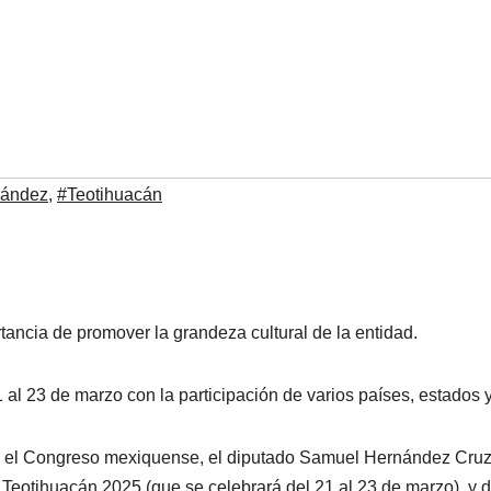
nández
,
#Teotihuacán
ortancia de promover la grandeza cultural de la entidad.
 21 al 23 de marzo con la participación de varios países, estados 
 el Congreso mexiquense, el diputado Samuel Hernández Cruz de
 Teotihuacán 2025 (que se celebrará del 21 al 23 de marzo), y 