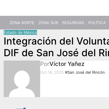
Mar. Ago 4th, 2026
ZONA NORTE
ZONA SUR
SEGURIDAD
POLÍTICA
Estado de México
Integración del Volunt
DIF de San José del R
Por
Víctor Yañez
Oct 16, 2025
#San José del Rincón
.