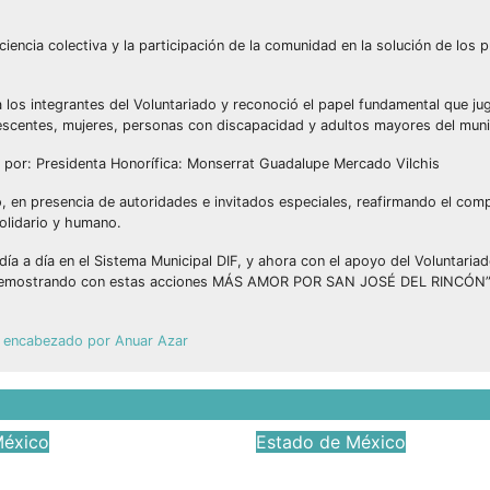
ciencia colectiva y la participación de la comunidad en la solución de los 
 los integrantes del Voluntariado y reconoció el papel fundamental que jug
lescentes, mujeres, personas con discapacidad y adultos mayores del muni
o por: Presidenta Honorífica: Monserrat Guadalupe Mercado Vilchis
do, en presencia de autoridades e invitados especiales, reafirmando el co
olidario y humano.
día a día en el Sistema Municipal DIF, y ahora con el apoyo del Voluntariad
an, demostrando con estas acciones MÁS AMOR POR SAN JOSÉ DEL RINCÓN”, 
n, encabezado por Anuar Azar
México
Estado de México
Óscar Galán obra
Denuncian priistas