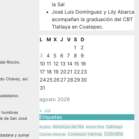
la Sal
José Luis Domínguez y Lily Abarca
acompañan la graduación del CBT
Tlatlaya en Coatepec.
L
M
X
J
V
S
D
1
2
3
4
5
6
7
8
9
del Rincón,
10
11
12
13
14
15
16
17
18
19
20
21
22
23
ado Chávez, así
24
25
26
27
28
29
30
31
ciudadanos
agosto 2026
« Jul
 y hombres
Etiquetas
ble de San José
Almoloya del Río
Calimaya
Aculco
Arturo Piña
CODHEM
Coatepec Harinas
Carmen Albarrán
iudadana y sumar