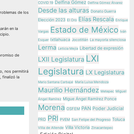
Delfina Gómez
COVID 19
Delfina Gómez Álvarez
Desde las alturas
Donato Guerra
problemas de los
Elías Rescala
Elección 2023
El Oro
Enrique
Estado de México
arán en la
Vargas
Iván
cipio.
Ixtlahuaca
Jocotitlán
Esquer
La mayoría silenciosa
Lerma
Libertad de expresión
Leticia Mejía
mpromiso de
LXI
LXII Legislatura
Legislatura
LX Legislatura
o, nos permitirá
finalizó la
María Luisa Mendoza
Mario Santana Carbajal
Maurilio Hernández
Metepec
Miguel
Migue Ángel Ramírez Ponce
Ángel Ramírez
Morena
PAN
Poder Judicial
OSFEM
PRI
Toluca
PRD
PVEM
San Felipe del Progreso
 el
Villa Victoria
Villa de Allende
Zinacantepec