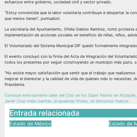
esfuerzos entre gobierno, sociedad civil y sector privado.
“Estoy convencida que la labor voluntaria contribuye a despertar la con
que menos tienen”, puntualizó.
La secretaria del Ayuntamiento, Ofelia Gabino Ramírez, tomó protesta a
implementación de acciones sociales en beneficio de niñas, niños, ado
El Voluntariado del Sistema Municipal DIF quedó formalmente integrad
El evento concluyó con la firma del Acta de Integración del Voluntaria
todos los presentes por seguir construyendo un municipio más justo, s
“No existe mayor satisfacción que sentir que el trabajo que realizamos 
mejorar el bienestar y la calidad de vida de quienes más lo necesit
Presidenta.
Concluye exitosamente taller del Club de los Súper Padres en Atizapá
Javier Cruz rinde cuentas: propuestas firmes, no discursos huecos
Entrada relacionada
Estado de México
Estado de 
Cabildo de Coatepec
Inicia 