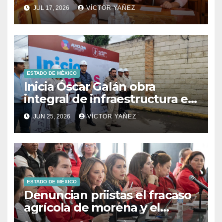
ciudadana y la toma de
JUL 17, 2026
VÍCTOR YAÑEZ
decisiones
ESTADO DE MÉXICO
Inicia Óscar Galán obra
integral de infraestructura en
Prolongación León Guzmán
JUN 25, 2026
VÍCTOR YAÑEZ
ESTADO DE MÉXICO
Denuncian priistas el fracaso
agrícola de morena y el
abandono al campo