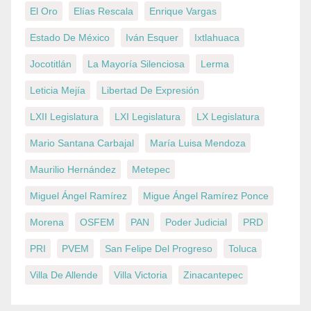
El Oro
Elías Rescala
Enrique Vargas
Estado De México
Iván Esquer
Ixtlahuaca
Jocotitlán
La Mayoría Silenciosa
Lerma
Leticia Mejía
Libertad De Expresión
LXII Legislatura
LXI Legislatura
LX Legislatura
Mario Santana Carbajal
María Luisa Mendoza
Maurilio Hernández
Metepec
Miguel Ángel Ramírez
Migue Ángel Ramírez Ponce
Morena
OSFEM
PAN
Poder Judicial
PRD
PRI
PVEM
San Felipe Del Progreso
Toluca
Villa De Allende
Villa Victoria
Zinacantepec