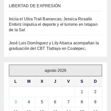
LIBERTAD DE EXPRESIÓN
Inicia el Ultra Trail Barrancas; Jessica Rosalío
Embriz impulsa el deporte y el turismo en Ixtapan
de la Sal
José Luis Domínguez y Lily Abarca acompañan la
graduación del CBT Tlatlaya en Coatepec.
agosto 2026
L
M
X
J
V
S
D
1
2
3
4
5
6
7
8
9