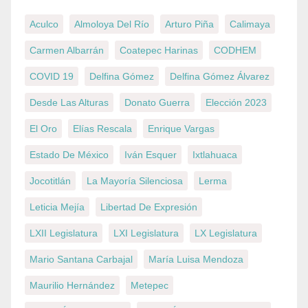
Aculco
Almoloya Del Río
Arturo Piña
Calimaya
Carmen Albarrán
Coatepec Harinas
CODHEM
COVID 19
Delfina Gómez
Delfina Gómez Álvarez
Desde Las Alturas
Donato Guerra
Elección 2023
El Oro
Elías Rescala
Enrique Vargas
Estado De México
Iván Esquer
Ixtlahuaca
Jocotitlán
La Mayoría Silenciosa
Lerma
Leticia Mejía
Libertad De Expresión
LXII Legislatura
LXI Legislatura
LX Legislatura
Mario Santana Carbajal
María Luisa Mendoza
Maurilio Hernández
Metepec