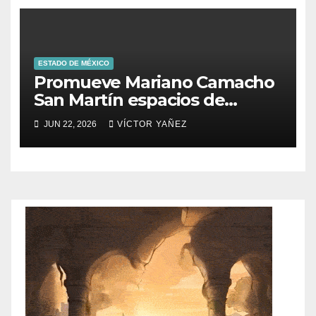
ESTADO DE MÉXICO
Promueve Mariano Camacho
San Martín espacios de
participación para las
JUN 22, 2026
VÍCTOR YAÑEZ
juventudes