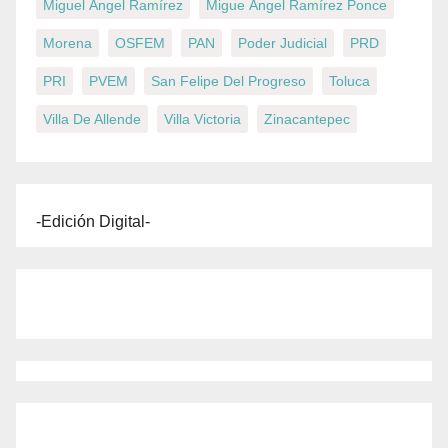
Miguel Ángel Ramírez
Migue Ángel Ramírez Ponce
Morena
OSFEM
PAN
Poder Judicial
PRD
PRI
PVEM
San Felipe Del Progreso
Toluca
Villa De Allende
Villa Victoria
Zinacantepec
-Edición Digital-