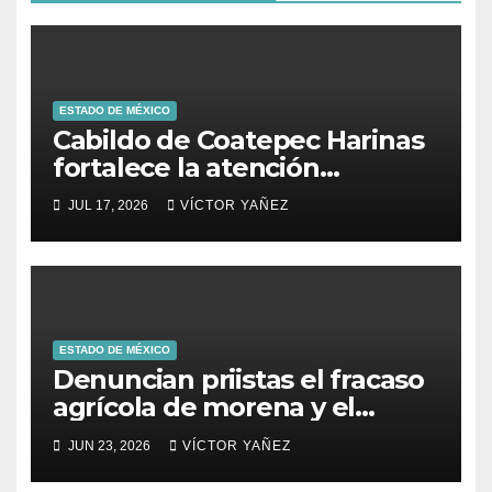
ESTADO DE MÉXICO
Cabildo de Coatepec Harinas
fortalece la atención
ciudadana y la toma de
JUL 17, 2026
VÍCTOR YAÑEZ
decisiones
ESTADO DE MÉXICO
Denuncian priistas el fracaso
agrícola de morena y el
abandono al campo
JUN 23, 2026
VÍCTOR YAÑEZ
mexicano