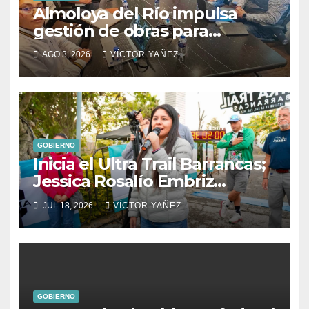
Almoloya del Río impulsa
gestión de obras para
fortalecer el desarrollo del
AGO 3, 2026
VÍCTOR YAÑEZ
municipio
GOBIERNO
Inicia el Ultra Trail Barrancas;
Jessica Rosalío Embriz
impulsa el deporte y el
JUL 18, 2026
VÍCTOR YAÑEZ
turismo en Ixtapan de la Sal
GOBIERNO