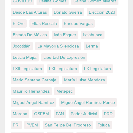
COVID 19
Delfina Gómez
Delfina Gómez Álvarez
Desde Las Alturas
Donato Guerra
Elección 2023
El Oro
Elías Rescala
Enrique Vargas
Estado De México
Iván Esquer
Ixtlahuaca
Jocotitlán
La Mayoría Silenciosa
Lerma
Leticia Mejía
Libertad De Expresión
LXII Legislatura
LXI Legislatura
LX Legislatura
Mario Santana Carbajal
María Luisa Mendoza
Maurilio Hernández
Metepec
Miguel Ángel Ramírez
Migue Ángel Ramírez Ponce
Morena
OSFEM
PAN
Poder Judicial
PRD
PRI
PVEM
San Felipe Del Progreso
Toluca