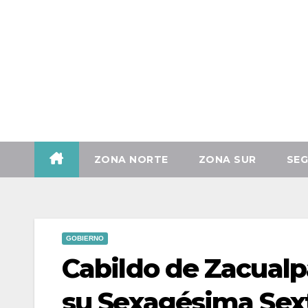
Mié. Ago 5th, 2026
ZONA NORTE
ZONA SUR
SEG
GOBIERNO
Cabildo de Zacualp
su Sexagésima Sext