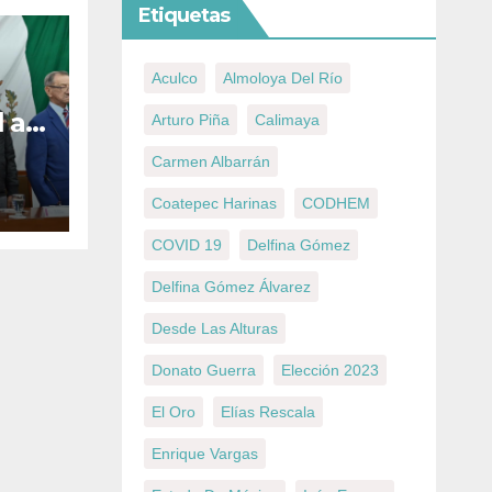
Etiquetas
Aculco
Almoloya Del Río
 a
Arturo Piña
Calimaya
ier
Carmen Albarrán
Coatepec Harinas
CODHEM
COVID 19
Delfina Gómez
Delfina Gómez Álvarez
Desde Las Alturas
Donato Guerra
Elección 2023
El Oro
Elías Rescala
Enrique Vargas