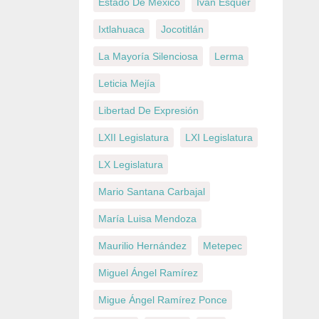
Estado De México
Iván Esquer
Ixtlahuaca
Jocotitlán
La Mayoría Silenciosa
Lerma
Leticia Mejía
Libertad De Expresión
LXII Legislatura
LXI Legislatura
LX Legislatura
Mario Santana Carbajal
María Luisa Mendoza
Maurilio Hernández
Metepec
Miguel Ángel Ramírez
Migue Ángel Ramírez Ponce