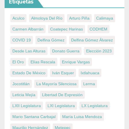
Etiquetas
Aculco
Almoloya Del Río
Arturo Piña
Calimaya
Carmen Albarrán
Coatepec Harinas
CODHEM
COVID 19
Delfina Gómez
Delfina Gómez Álvarez
Desde Las Alturas
Donato Guerra
Elección 2023
El Oro
Elías Rescala
Enrique Vargas
Estado De México
Iván Esquer
Ixtlahuaca
Jocotitlán
La Mayoría Silenciosa
Lerma
Leticia Mejía
Libertad De Expresión
LXII Legislatura
LXI Legislatura
LX Legislatura
Mario Santana Carbajal
María Luisa Mendoza
Maurilio Hernández
Metepec