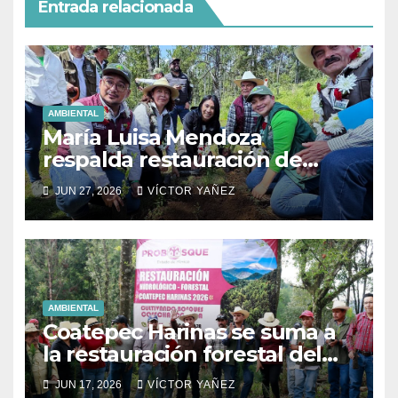
Entrada relacionada
AMBIENTAL
María Luisa Mendoza
respalda restauración de
áreas naturales en Villa del
JUN 27, 2026
VÍCTOR YAÑEZ
Carbón
AMBIENTAL
Coatepec Harinas se suma a
la restauración forestal del
Estado de México.
JUN 17, 2026
VÍCTOR YAÑEZ