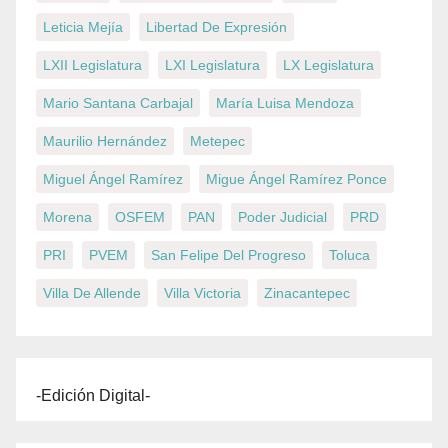
Leticia Mejía
Libertad De Expresión
LXII Legislatura
LXI Legislatura
LX Legislatura
Mario Santana Carbajal
María Luisa Mendoza
Maurilio Hernández
Metepec
Miguel Ángel Ramírez
Migue Ángel Ramírez Ponce
Morena
OSFEM
PAN
Poder Judicial
PRD
PRI
PVEM
San Felipe Del Progreso
Toluca
Villa De Allende
Villa Victoria
Zinacantepec
-Edición Digital-