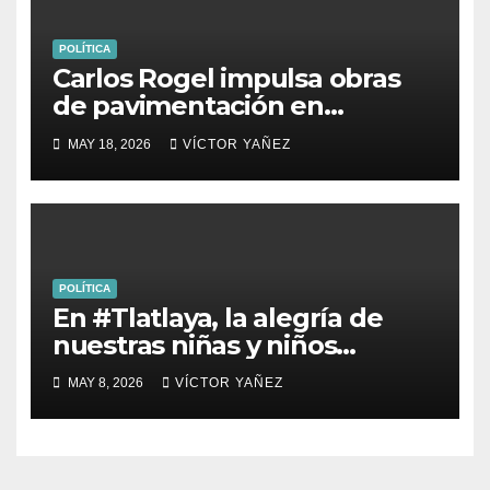
POLÍTICA
Carlos Rogel impulsa obras
de pavimentación en
Yolotepec y Las Golondrinas
MAY 18, 2026
VÍCTOR YAÑEZ
POLÍTICA
En #Tlatlaya, la alegría de
nuestras niñas y niños
siempre será una prioridad.
MAY 8, 2026
VÍCTOR YAÑEZ