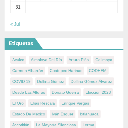
31
« Jul
Etiquetas
Aculco
Almoloya Del Río
Arturo Piña
Calimaya
Carmen Albarrán
Coatepec Harinas
CODHEM
COVID 19
Delfina Gómez
Delfina Gómez Álvarez
Desde Las Alturas
Donato Guerra
Elección 2023
El Oro
Elías Rescala
Enrique Vargas
Estado De México
Iván Esquer
Ixtlahuaca
Jocotitlán
La Mayoría Silenciosa
Lerma