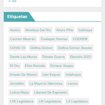
« Jul
Etiquetas
Aculco
Almoloya Del Río
Arturo Piña
Calimaya
Carmen Albarrán
Coatepec Harinas
CODHEM
COVID 19
Delfina Gómez
Delfina Gómez Álvarez
Desde Las Alturas
Donato Guerra
Elección 2023
El Oro
Elías Rescala
Enrique Vargas
Estado De México
Iván Esquer
Ixtlahuaca
Jocotitlán
La Mayoría Silenciosa
Lerma
Leticia Mejía
Libertad De Expresión
LXII Legislatura
LXI Legislatura
LX Legislatura