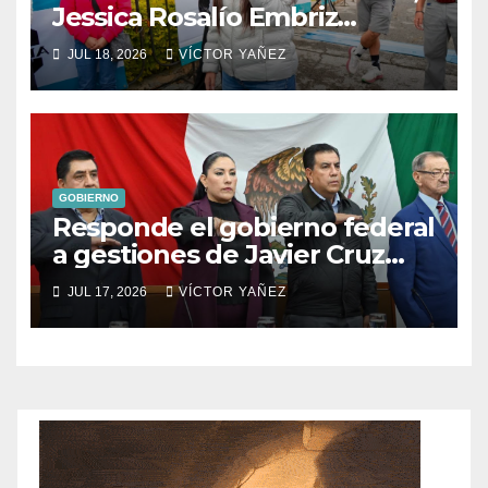
Jessica Rosalío Embriz
impulsa el deporte y el
JUL 18, 2026
VÍCTOR YAÑEZ
turismo en Ixtapan de la Sal
GOBIERNO
Responde el gobierno federal
a gestiones de Javier Cruz
Jaramillo
JUL 17, 2026
VÍCTOR YAÑEZ