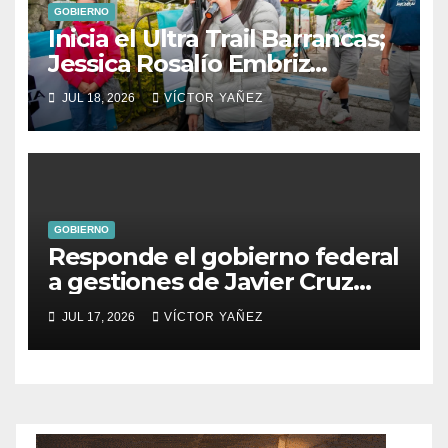
GOBIERNO
Inicia el Ultra Trail Barrancas;
Jessica Rosalío Embriz
impulsa el deporte y el
JUL 18, 2026
VÍCTOR YAÑEZ
turismo en Ixtapan de la Sal
GOBIERNO
Responde el gobierno federal
a gestiones de Javier Cruz
Jaramillo
JUL 17, 2026
VÍCTOR YAÑEZ