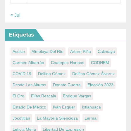
« Jul
Etiquetas
Aculco
Almoloya Del Río
Arturo Piña
Calimaya
Carmen Albarrán
Coatepec Harinas
CODHEM
COVID 19
Delfina Gómez
Delfina Gómez Álvarez
Desde Las Alturas
Donato Guerra
Elección 2023
El Oro
Elías Rescala
Enrique Vargas
Estado De México
Iván Esquer
Ixtlahuaca
Jocotitlán
La Mayoría Silenciosa
Lerma
Leticia Mejía
Libertad De Expresión