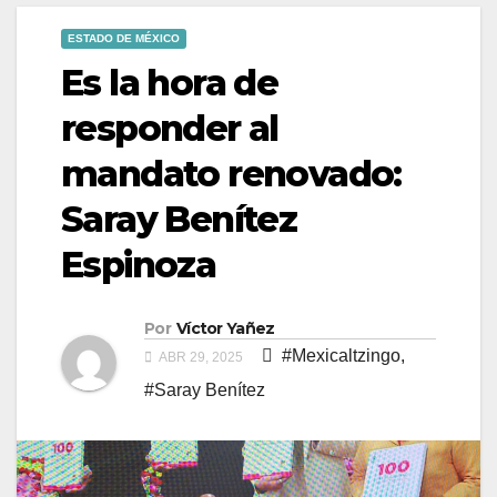
ESTADO DE MÉXICO
Es la hora de
responder al
mandato renovado:
Saray Benítez
Espinoza
Por
Víctor Yañez
#Mexicaltzingo
,
ABR 29, 2025
#Saray Benítez