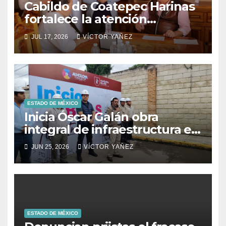
Cabildo de Coatepec Harinas
fortalece la atención
ciudadana y la toma de
JUL 17, 2026
VÍCTOR YAÑEZ
decisiones
ESTADO DE MÉXICO
Inicia Óscar Galán obra
integral de infraestructura en
Prolongación León Guzmán
JUN 25, 2026
VÍCTOR YAÑEZ
ESTADO DE MÉXICO