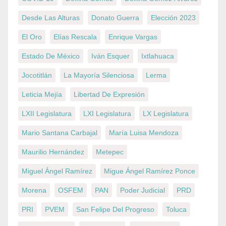
Desde Las Alturas
Donato Guerra
Elección 2023
El Oro
Elías Rescala
Enrique Vargas
Estado De México
Iván Esquer
Ixtlahuaca
Jocotitlán
La Mayoría Silenciosa
Lerma
Leticia Mejía
Libertad De Expresión
LXII Legislatura
LXI Legislatura
LX Legislatura
Mario Santana Carbajal
María Luisa Mendoza
Maurilio Hernández
Metepec
Miguel Ángel Ramírez
Migue Ángel Ramírez Ponce
Morena
OSFEM
PAN
Poder Judicial
PRD
PRI
PVEM
San Felipe Del Progreso
Toluca