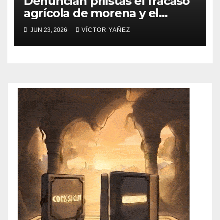
Denuncian priistas el fracaso
agrícola de morena y el
abandono al campo
JUN 23, 2026
VÍCTOR YAÑEZ
mexicano