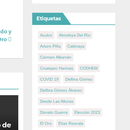
Etiquetas
ldo y
Aculco
Almoloya Del Río
Oro
Arturo Piña
Calimaya
Carmen Albarrán
Coatepec Harinas
CODHEM
COVID 19
Delfina Gómez
Delfina Gómez Álvarez
Desde Las Alturas
Donato Guerra
Elección 2023
 de
El Oro
Elías Rescala