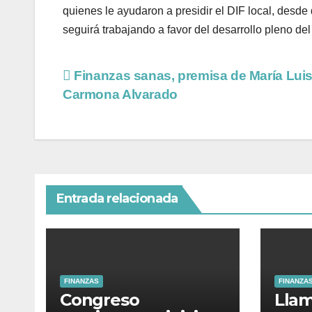
quienes le ayudaron a presidir el DIF local, desd
seguirá trabajando a favor del desarrollo pleno de
Finanzas sanas, premisa de María Lui
Carmona Alvarado
Entrada relacionada
FINANZAS
FINANZA
Congreso
Llam