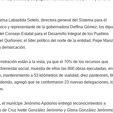
rina Labastida Sotelo, directora general del Sistema para el
éxico y representante de la gobernadora Delfina Gómez; los dip
 del Consejo Estatal para el Desarrollo Integral de los Pueblos
 Quiñones; el líder político del norte de la entidad, Pepe Manz
a demarcación.
istración están a la vista, ya que el 70% de los recursos que
bienestar social, muestra de ellos las 800 obras ejecutadas, en
, mantenimiento a 53 kilómetros de vialidad, diez panteones, 6
 además, agregó que se conformaron 23 nuevas delegaciones, l
os.
o, el munícipe Jerónimo Apolonio entregó reconocimientos a
yo de Cruz Ivette González Jerónimo y Gloria González Jerónimo