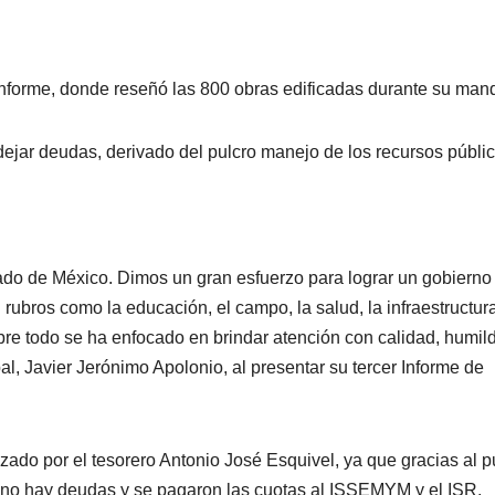
r Informe, donde reseñó las 800 obras edificadas durante su man
 dejar deudas, derivado del pulcro manejo de los recursos públic
ado de México. Dimos un gran esfuerzo para lograr un gobierno
 rubros como la educación, el campo, la salud, la infraestructura
bre todo se ha enfocado en brindar atención con calidad, humil
al, Javier Jerónimo Apolonio, al presentar su tercer Informe de
izado por el tesorero Antonio José Esquivel, ya que gracias al p
 no hay deudas y se pagaron las cuotas al ISSEMYM y el ISR,