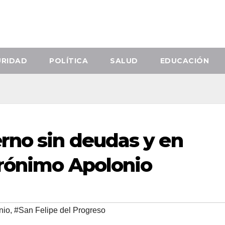
URIDAD
POLÍTICA
SALUD
EDUCACIÓN
rno sin deudas y en
erónimo Apolonio
nio
,
#San Felipe del Progreso