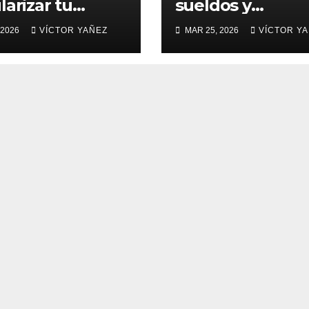
larizar tu
sueldos y
imonio en
prestaciones
 2026
VÍCTOR YAÑEZ
MAR 25, 2026
VÍCTOR Y
mex
socioeconómica
2026 en Coatep
Harinas .