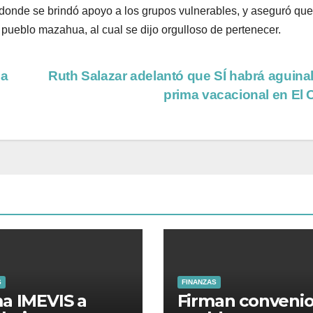
e donde se brindó apoyo a los grupos vulnerables, y aseguró que
l pueblo mazahua, al cual se dijo orgulloso de pertenecer.
sa
Ruth Salazar adelantó que SÍ habrá aguina
prima vacacional en El 
S
FINANZAS
a IMEVIS a
Firman convenio