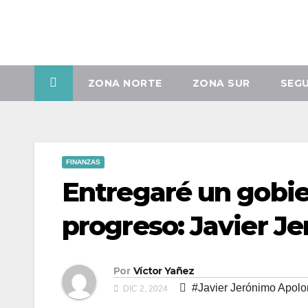
Mar. Ago 4th, 2026
ZONA NORTE
ZONA SUR
SEG
FINANZAS
Entregaré un gobie
progreso: Javier J
Por
Víctor Yañez
#Javier Jerónimo Apolo
DIC 2, 2024