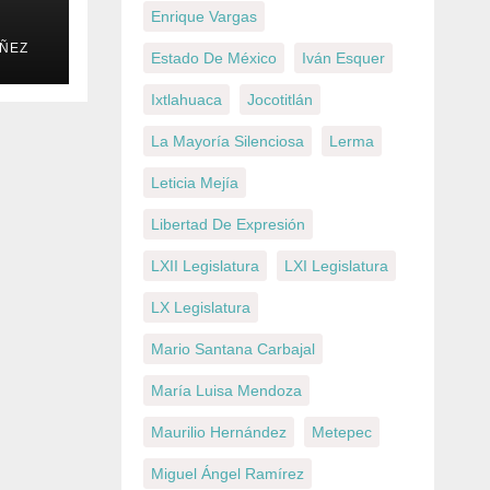
Enrique Vargas
AÑEZ
d
Estado De México
Iván Esquer
ec
Ixtlahuaca
Jocotitlán
La Mayoría Silenciosa
Lerma
Leticia Mejía
Libertad De Expresión
LXII Legislatura
LXI Legislatura
LX Legislatura
Mario Santana Carbajal
María Luisa Mendoza
Maurilio Hernández
Metepec
Miguel Ángel Ramírez