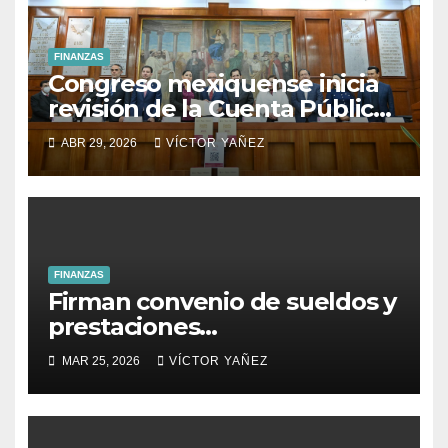
FINANZAS
Congreso mexiquense inicia
revisión de la Cuenta Pública
2025
ABR 29, 2026
VÍCTOR YAÑEZ
FINANZAS
Firman convenio de sueldos y
prestaciones
socioeconómicad 2026 en
MAR 25, 2026
VÍCTOR YAÑEZ
Coatepec Harinas .