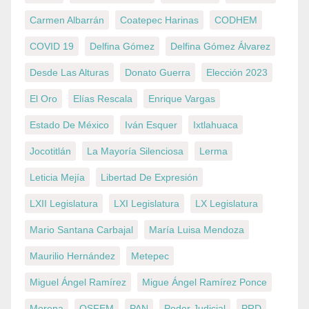
Carmen Albarrán
Coatepec Harinas
CODHEM
COVID 19
Delfina Gómez
Delfina Gómez Álvarez
Desde Las Alturas
Donato Guerra
Elección 2023
El Oro
Elías Rescala
Enrique Vargas
Estado De México
Iván Esquer
Ixtlahuaca
Jocotitlán
La Mayoría Silenciosa
Lerma
Leticia Mejía
Libertad De Expresión
LXII Legislatura
LXI Legislatura
LX Legislatura
Mario Santana Carbajal
María Luisa Mendoza
Maurilio Hernández
Metepec
Miguel Ángel Ramírez
Migue Ángel Ramírez Ponce
Morena
OSFEM
PAN
Poder Judicial
PRD