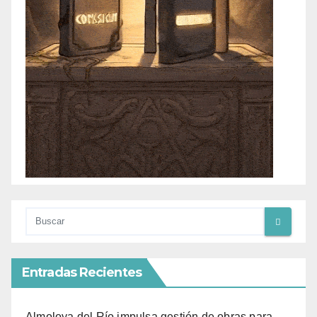
Entradas Recientes
Almoloya del Río impulsa gestión de obras para