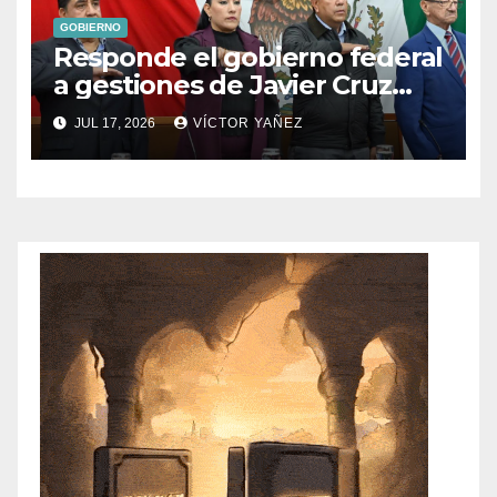
GOBIERNO
Responde el gobierno federal
a gestiones de Javier Cruz
Jaramillo
JUL 17, 2026
VÍCTOR YAÑEZ