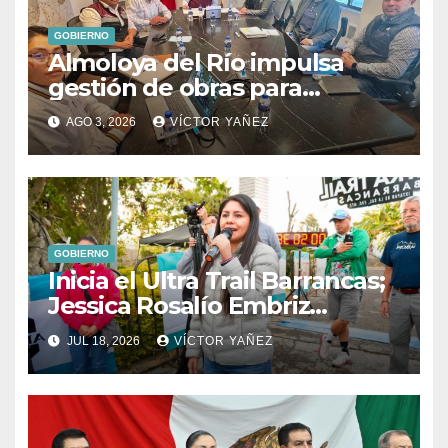
GOBIERNO
Almoloya del Río impulsa
gestión de obras para
fortalecer el desarrollo del
AGO 3, 2026
VÍCTOR YAÑEZ
municipio
GOBIERNO
Inicia el Ultra Trail Barrancas;
Jessica Rosalío Embriz
impulsa el deporte y el
JUL 18, 2026
VÍCTOR YAÑEZ
turismo en Ixtapan de la Sal