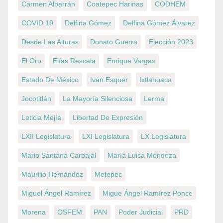
Carmen Albarrán
Coatepec Harinas
CODHEM
COVID 19
Delfina Gómez
Delfina Gómez Álvarez
Desde Las Alturas
Donato Guerra
Elección 2023
El Oro
Elías Rescala
Enrique Vargas
Estado De México
Iván Esquer
Ixtlahuaca
Jocotitlán
La Mayoría Silenciosa
Lerma
Leticia Mejía
Libertad De Expresión
LXII Legislatura
LXI Legislatura
LX Legislatura
Mario Santana Carbajal
María Luisa Mendoza
Maurilio Hernández
Metepec
Miguel Ángel Ramírez
Migue Ángel Ramírez Ponce
Morena
OSFEM
PAN
Poder Judicial
PRD