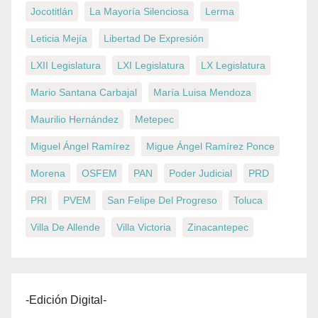
Jocotitlán
La Mayoría Silenciosa
Lerma
Leticia Mejía
Libertad De Expresión
LXII Legislatura
LXI Legislatura
LX Legislatura
Mario Santana Carbajal
María Luisa Mendoza
Maurilio Hernández
Metepec
Miguel Ángel Ramírez
Migue Ángel Ramírez Ponce
Morena
OSFEM
PAN
Poder Judicial
PRD
PRI
PVEM
San Felipe Del Progreso
Toluca
Villa De Allende
Villa Victoria
Zinacantepec
-Edición Digital-