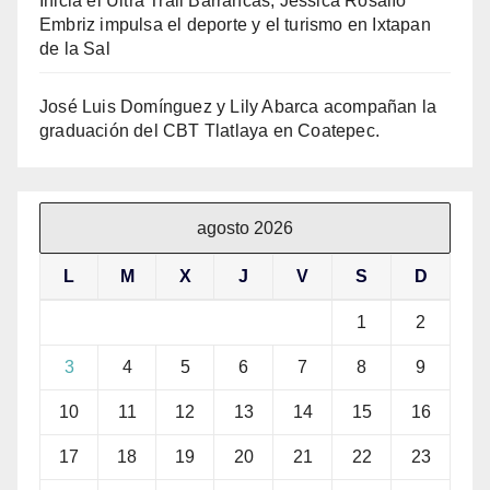
Inicia el Ultra Trail Barrancas; Jessica Rosalío
Embriz impulsa el deporte y el turismo en Ixtapan
de la Sal
José Luis Domínguez y Lily Abarca acompañan la
graduación del CBT Tlatlaya en Coatepec.
agosto 2026
L
M
X
J
V
S
D
1
2
3
4
5
6
7
8
9
10
11
12
13
14
15
16
17
18
19
20
21
22
23