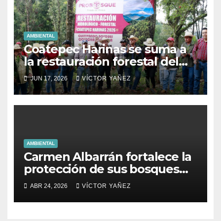
AMBIENTAL
Coatepec Harinas se suma a
la restauración forestal del
Estado de México.
JUN 17, 2026
VÍCTOR YAÑEZ
AMBIENTAL
Carmen Albarrán fortalece la
protección de sus bosques
con brigadas de saneamiento
ABR 24, 2026
VÍCTOR YAÑEZ
forestal