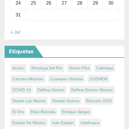
24
25
26
27
28
29
30
31
« Jul
Etiquetas
Aculco
Almoloya Del Río
Arturo Piña
Calimaya
Carmen Albarrán
Coatepec Harinas
CODHEM
COVID 19
Delfina Gómez
Delfina Gómez Álvarez
Desde Las Alturas
Donato Guerra
Elección 2023
El Oro
Elías Rescala
Enrique Vargas
Estado De México
Iván Esquer
Ixtlahuaca