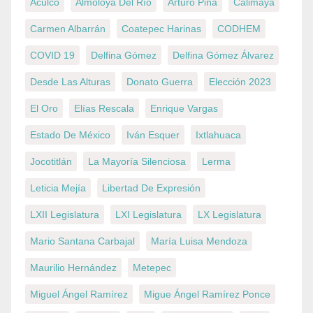
Aculco
Almoloya Del Río
Arturo Piña
Calimaya
Carmen Albarrán
Coatepec Harinas
CODHEM
COVID 19
Delfina Gómez
Delfina Gómez Álvarez
Desde Las Alturas
Donato Guerra
Elección 2023
El Oro
Elías Rescala
Enrique Vargas
Estado De México
Iván Esquer
Ixtlahuaca
Jocotitlán
La Mayoría Silenciosa
Lerma
Leticia Mejía
Libertad De Expresión
LXII Legislatura
LXI Legislatura
LX Legislatura
Mario Santana Carbajal
María Luisa Mendoza
Maurilio Hernández
Metepec
Miguel Ángel Ramírez
Migue Ángel Ramírez Ponce