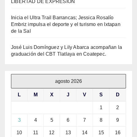
LIBERTAD DE EXPRESIÓN
Inicia el Ultra Trail Barrancas; Jessica Rosalío
Embriz impulsa el deporte y el turismo en Ixtapan
de la Sal
José Luis Domínguez y Lily Abarca acompañan la
graduación del CBT Tlatlaya en Coatepec.
agosto 2026
L
M
X
J
V
S
D
1
2
3
4
5
6
7
8
9
10
11
12
13
14
15
16