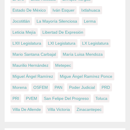
Estado De México
Iván Esquer
Ixtlahuaca
Jocotitlán
La Mayoría Silenciosa
Lerma
Leticia Mejía
Libertad De Expresión
LXII Legislatura
LXI Legislatura
LX Legislatura
Mario Santana Carbajal
María Luisa Mendoza
Maurilio Hernández
Metepec
Miguel Ángel Ramírez
Migue Ángel Ramírez Ponce
Morena
OSFEM
PAN
Poder Judicial
PRD
PRI
PVEM
San Felipe Del Progreso
Toluca
Villa De Allende
Villa Victoria
Zinacantepec