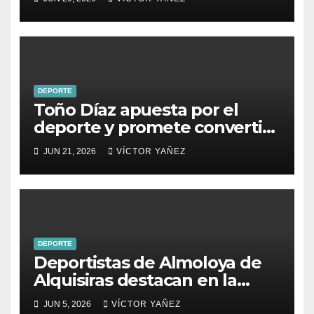
deporte comunitario Lerma,
Estado de México.
DEPORTE
Toño Díaz apuesta por el
deporte y promete convertir
cancha de Coatepec Harinas
JUN 21, 2026
VÍCTOR YAÑEZ
en un estadio regional
DEPORTE
Deportistas de Almoloya de
Alquisiras destacan en la
Copa Estado de México
JUN 5, 2026
VÍCTOR YAÑEZ