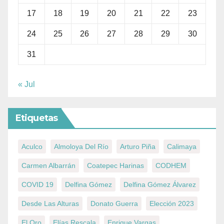
17
18
19
20
21
22
23
24
25
26
27
28
29
30
31
« Jul
Etiquetas
Aculco
Almoloya Del Río
Arturo Piña
Calimaya
Carmen Albarrán
Coatepec Harinas
CODHEM
COVID 19
Delfina Gómez
Delfina Gómez Álvarez
Desde Las Alturas
Donato Guerra
Elección 2023
El Oro
Elías Rescala
Enrique Vargas