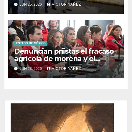
Prolongación León Guzmán
JUN 25, 2026
VÍCTOR YAÑEZ
ESTADO DE MÉXICO
Denuncian priistas el fracaso
agrícola de morena y el
abandono al campo
JUN 23, 2026
VÍCTOR YAÑEZ
mexicano