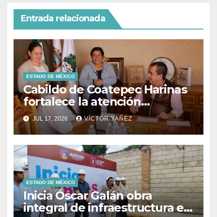
Entrada relacionada
ESTADO DE MÉXICO
Cabildo de Coatepec Harinas
fortalece la atención
ciudadana y la toma de
JUL 17, 2026
VÍCTOR YAÑEZ
decisiones
ESTADO DE MÉXICO
Inicia Óscar Galán obra
integral de infraestructura en