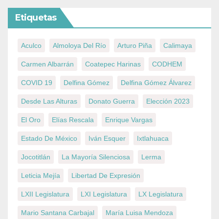
Etiquetas
Aculco
Almoloya Del Río
Arturo Piña
Calimaya
Carmen Albarrán
Coatepec Harinas
CODHEM
COVID 19
Delfina Gómez
Delfina Gómez Álvarez
Desde Las Alturas
Donato Guerra
Elección 2023
El Oro
Elías Rescala
Enrique Vargas
Estado De México
Iván Esquer
Ixtlahuaca
Jocotitlán
La Mayoría Silenciosa
Lerma
Leticia Mejía
Libertad De Expresión
LXII Legislatura
LXI Legislatura
LX Legislatura
Mario Santana Carbajal
María Luisa Mendoza