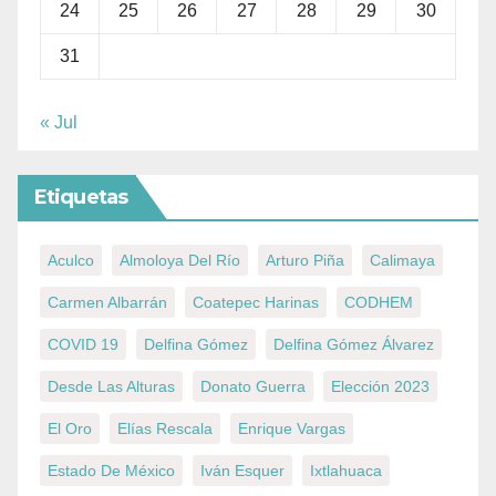
24
25
26
27
28
29
30
31
« Jul
Etiquetas
Aculco
Almoloya Del Río
Arturo Piña
Calimaya
Carmen Albarrán
Coatepec Harinas
CODHEM
COVID 19
Delfina Gómez
Delfina Gómez Álvarez
Desde Las Alturas
Donato Guerra
Elección 2023
El Oro
Elías Rescala
Enrique Vargas
Estado De México
Iván Esquer
Ixtlahuaca