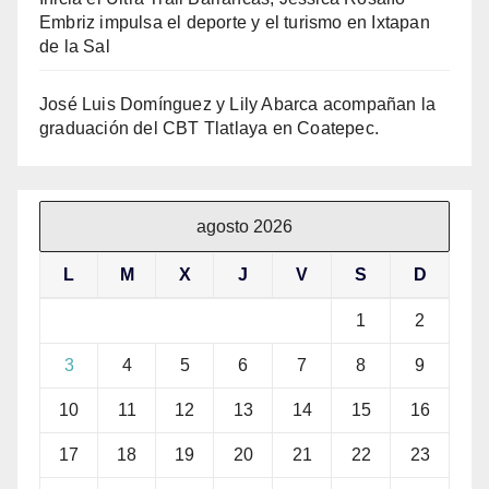
Embriz impulsa el deporte y el turismo en Ixtapan
de la Sal
José Luis Domínguez y Lily Abarca acompañan la
graduación del CBT Tlatlaya en Coatepec.
agosto 2026
L
M
X
J
V
S
D
1
2
3
4
5
6
7
8
9
10
11
12
13
14
15
16
17
18
19
20
21
22
23