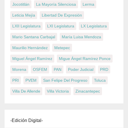
Jocotitlán
La Mayoría Silenciosa
Lerma
Leticia Mejía
Libertad De Expresión
LXII Legislatura
LXI Legislatura
LX Legislatura
Mario Santana Carbajal
María Luisa Mendoza
Maurilio Hernández
Metepec
Miguel Ángel Ramírez
Migue Ángel Ramírez Ponce
Morena
OSFEM
PAN
Poder Judicial
PRD
PRI
PVEM
San Felipe Del Progreso
Toluca
Villa De Allende
Villa Victoria
Zinacantepec
-Edición Digital-