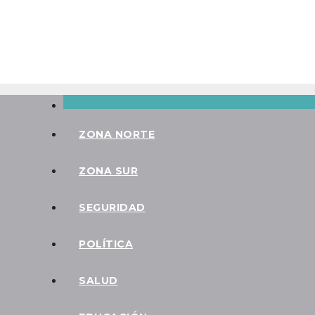
Saltar
Vie. Ago 7th, 2026
al
contenido
ZONA NORTE
ZONA SUR
SEGURIDAD
POLÍTICA
SALUD