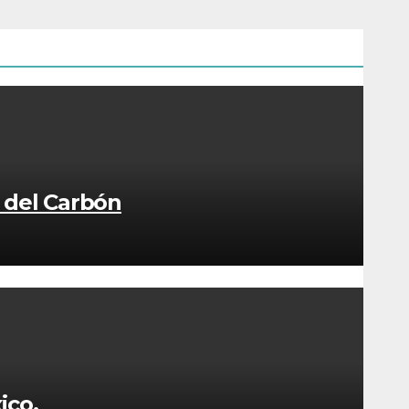
a del Carbón
ico.