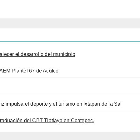
alecer el desarrollo del municipio
AEM Plantel 67 de Aculco
iz impulsa el deporte y el turismo en Ixtapan de la Sal
raduación del CBT Tlatlaya en Coatepec.