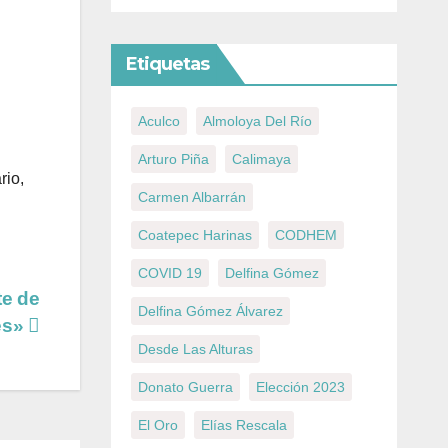
Etiquetas
Aculco
Almoloya Del Río
Arturo Piña
Calimaya
rio,
Carmen Albarrán
Coatepec Harinas
CODHEM
COVID 19
Delfina Gómez
te de
Delfina Gómez Álvarez
es»
Desde Las Alturas
Donato Guerra
Elección 2023
El Oro
Elías Rescala