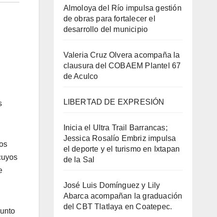
Almoloya del Río impulsa gestión
de obras para fortalecer el
desarrollo del municipio
Valeria Cruz Olvera acompaña la
clausura del COBAEM Plantel 67
de Aculco
LIBERTAD DE EXPRESIÓN
s
Inicia el Ultra Trail Barrancas;
Jessica Rosalío Embriz impulsa
los
el deporte y el turismo en Ixtapan
 cuyos
de la Sal
e
José Luis Domínguez y Lily
Abarca acompañan la graduación
del CBT Tlatlaya en Coatepec.
junto