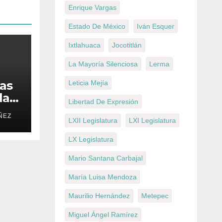
Enrique Vargas
Estado De México
Iván Esquer
Ixtlahuaca
Jocotitlán
La Mayoría Silenciosa
Lerma
tas
Leticia Mejía
la
Libertad De Expresión
ÑEZ
mpo
LXII Legislatura
LXI Legislatura
LX Legislatura
Mario Santana Carbajal
María Luisa Mendoza
Maurilio Hernández
Metepec
Miguel Ángel Ramírez