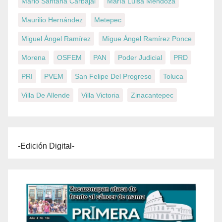
Mario Santana Carbajal
María Luisa Mendoza
Maurilio Hernández
Metepec
Miguel Ángel Ramírez
Migue Ángel Ramírez Ponce
Morena
OSFEM
PAN
Poder Judicial
PRD
PRI
PVEM
San Felipe Del Progreso
Toluca
Villa De Allende
Villa Victoria
Zinacantepec
-Edición Digital-