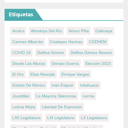
Etiquetas
Aculco
Almoloya Del Río
Arturo Piña
Calimaya
Carmen Albarrán
Coatepec Harinas
CODHEM
COVID 19
Delfina Gómez
Delfina Gómez Álvarez
Desde Las Alturas
Donato Guerra
Elección 2023
El Oro
Elías Rescala
Enrique Vargas
Estado De México
Iván Esquer
Ixtlahuaca
Jocotitlán
La Mayoría Silenciosa
Lerma
Leticia Mejía
Libertad De Expresión
LXII Legislatura
LXI Legislatura
LX Legislatura