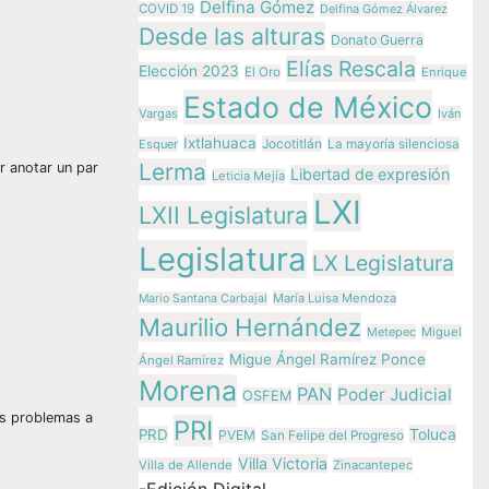
Delfina Gómez
COVID 19
Delfina Gómez Álvarez
Desde las alturas
Donato Guerra
Elías Rescala
Elección 2023
El Oro
Enrique
Estado de México
Vargas
Iván
Ixtlahuaca
Jocotitlán
Esquer
La mayoría silenciosa
Lerma
r anotar un par
Libertad de expresión
Leticia Mejía
LXI
LXII Legislatura
Legislatura
LX Legislatura
María Luisa Mendoza
Mario Santana Carbajal
Maurilio Hernández
Metepec
Miguel
Migue Ángel Ramírez Ponce
Ángel Ramírez
Morena
PAN
Poder Judicial
OSFEM
os problemas a
PRI
Toluca
PRD
PVEM
San Felipe del Progreso
Villa Victoria
Villa de Allende
Zinacantepec