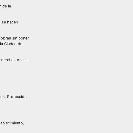
 de la
o se hacen
cobran sin poner
 la Ciudad de
ederal entonces
tos, Protección
tablecimiento,