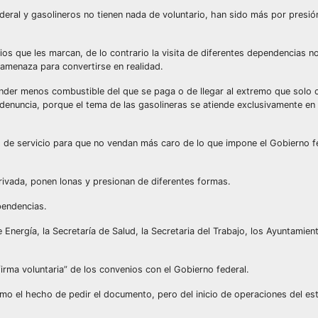
ral y gasolineros no tienen nada de voluntario, han sido más por presión
os que les marcan, de lo contrario la visita de diferentes dependencias n
 amenaza para convertirse en realidad.
vender menos combustible del que se paga o de llegar al extremo que solo 
denuncia, porque el tema de las gasolineras se atiende exclusivamente en
es de servicio para que no vendan más caro de lo que impone el Gobierno f
rivada, ponen lonas y presionan de diferentes formas.
pendencias.
nergía, la Secretaría de Salud, la Secretaria del Trabajo, los Ayuntamien
rma voluntaria” de los convenios con el Gobierno federal.
omo el hecho de pedir el documento, pero del inicio de operaciones del es