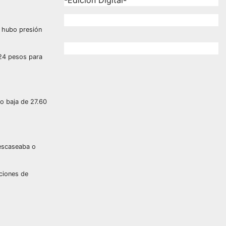
-Edición Digital-
o hubo presión
 24 pesos para
no baja de 27.60
 escaseaba o
ciones de