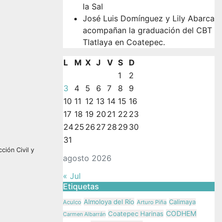
la Sal
José Luis Domínguez y Lily Abarca
acompañan la graduación del CBT
Tlatlaya en Coatepec.
L
M
X
J
V
S
D
1
2
3
4
5
6
7
8
9
10
11
12
13
14
15
16
17
18
19
20
21
22
23
24
25
26
27
28
29
30
31
ción Civil y
agosto 2026
« Jul
Etiquetas
Almoloya del Río
Calimaya
Aculco
Arturo Piña
CODHEM
Coatepec Harinas
Carmen Albarrán