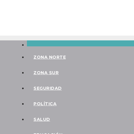
Saltar
Vie. Ago 7th, 2026
al
contenido
ZONA NORTE
ZONA SUR
SEGURIDAD
POLÍTICA
SALUD