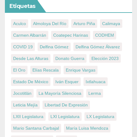
Etiquetas
Aculco
Almoloya Del Río
Arturo Piña
Calimaya
Carmen Albarrán
Coatepec Harinas
CODHEM
COVID 19
Delfina Gómez
Delfina Gómez Álvarez
Desde Las Alturas
Donato Guerra
Elección 2023
El Oro
Elías Rescala
Enrique Vargas
Estado De México
Iván Esquer
Ixtlahuaca
Jocotitlán
La Mayoría Silenciosa
Lerma
Leticia Mejía
Libertad De Expresión
LXII Legislatura
LXI Legislatura
LX Legislatura
Mario Santana Carbajal
María Luisa Mendoza