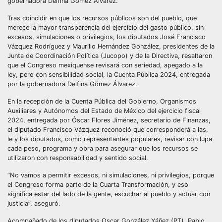
gobernadora Delfina Gómez Álvarez.
Tras coincidir en que los recursos públicos son del pueblo, que
merece la mayor transparencia del ejercicio del gasto público, sin
excesos, simulaciones o privilegios, los diputados José Francisco
Vázquez Rodríguez y Maurilio Hernández González, presidentes de la
Junta de Coordinación Política (Jucopo) y de la Directiva, resaltaron
que el Congreso mexiquense revisará con seriedad, apegado a la
ley, pero con sensibilidad social, la Cuenta Pública 2024, entregada
por la gobernadora Delfina Gómez Álvarez.
​En la recepción de la Cuenta Pública del Gobierno, Organismos
Auxiliares y Autónomos del Estado de México del ejercicio fiscal
2024, entregada por Óscar Flores Jiménez, secretario de Finanzas,
el diputado Francisco Vázquez reconoció que corresponderá a las,
le y los diputados, como representantes populares, revisar con lupa
cada peso, programa y obra para asegurar que los recursos se
utilizaron con responsabilidad y sentido social.
“No vamos a permitir excesos, ni simulaciones, ni privilegios, porque
el Congreso forma parte de la Cuarta Transformación, y eso
significa estar del lado de la gente, escuchar al pueblo y actuar con
justicia”, aseguró.
Acompañado de los diputados Oscar González Yáñez (PT), Pablo