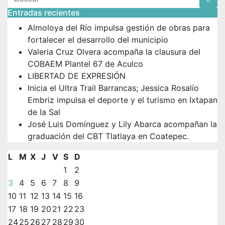
Entradas recientes
Almoloya del Río impulsa gestión de obras para
fortalecer el desarrollo del municipio
Valeria Cruz Olvera acompaña la clausura del
COBAEM Plantel 67 de Aculco
LIBERTAD DE EXPRESIÓN
Inicia el Ultra Trail Barrancas; Jessica Rosalío
Embriz impulsa el deporte y el turismo en Ixtapan
de la Sal
José Luis Domínguez y Lily Abarca acompañan la
graduación del CBT Tlatlaya en Coatepec.
L
M
X
J
V
S
D
1
2
3
4
5
6
7
8
9
10
11
12
13
14
15
16
17
18
19
20
21
22
23
24
25
26
27
28
29
30