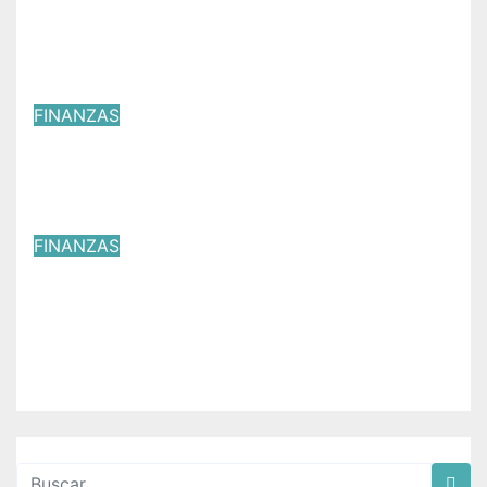
revisión de la Cuenta Pública
2025
Abr 29, 2026
Víctor Yañez
FINANZAS
Llama IMEVIS a regularizar tu
patrimonio en Edomex
Abr 5, 2026
Víctor Yañez
FINANZAS
Firman convenio de sueldos y
prestaciones socioeconómicad
2026 en Coatepec Harinas .
Mar 25, 2026
Víctor Yañez