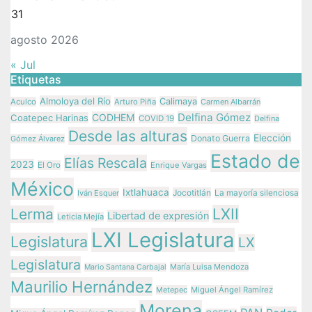
31
agosto 2026
« Jul
Etiquetas
Almoloya del Río
Calimaya
Aculco
Arturo Piña
Carmen Albarrán
Delfina Gómez
CODHEM
Coatepec Harinas
COVID 19
Delfina
Desde las alturas
Elección
Donato Guerra
Gómez Álvarez
Estado de
Elías Rescala
2023
El Oro
Enrique Vargas
México
Ixtlahuaca
Jocotitlán
Iván Esquer
La mayoría silenciosa
LXII
Lerma
Libertad de expresión
Leticia Mejía
LXI Legislatura
Legislatura
LX
Legislatura
María Luisa Mendoza
Mario Santana Carbajal
Maurilio Hernández
Metepec
Miguel Ángel Ramírez
Morena