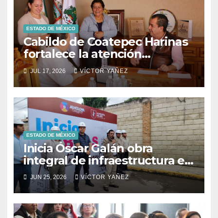
ESTADO DE MÉXICO
Cabildo de Coatepec Harinas
fortalece la atención
ciudadana y la toma de
JUL 17, 2026
VÍCTOR YAÑEZ
decisiones
ESTADO DE MÉXICO
Inicia Óscar Galán obra
integral de infraestructura en
Prolongación León Guzmán
JUN 25, 2026
VÍCTOR YAÑEZ