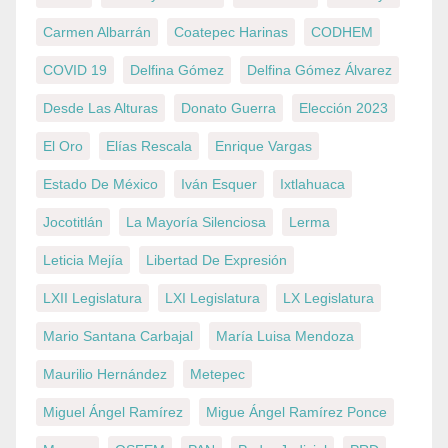
Carmen Albarrán
Coatepec Harinas
CODHEM
COVID 19
Delfina Gómez
Delfina Gómez Álvarez
Desde Las Alturas
Donato Guerra
Elección 2023
El Oro
Elías Rescala
Enrique Vargas
Estado De México
Iván Esquer
Ixtlahuaca
Jocotitlán
La Mayoría Silenciosa
Lerma
Leticia Mejía
Libertad De Expresión
LXII Legislatura
LXI Legislatura
LX Legislatura
Mario Santana Carbajal
María Luisa Mendoza
Maurilio Hernández
Metepec
Miguel Ángel Ramírez
Migue Ángel Ramírez Ponce