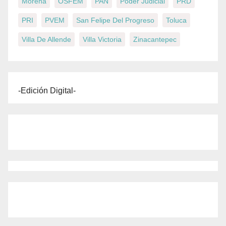
Morena
OSFEM
PAN
Poder Judicial
PRD
PRI
PVEM
San Felipe Del Progreso
Toluca
Villa De Allende
Villa Victoria
Zinacantepec
-Edición Digital-