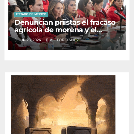
ESTADO DE MÉXICO
Denuncian priistas el fracaso
agrícola de morena y el
abandono al campo
JUN 23, 2026
VÍCTOR YAÑEZ
mexicano