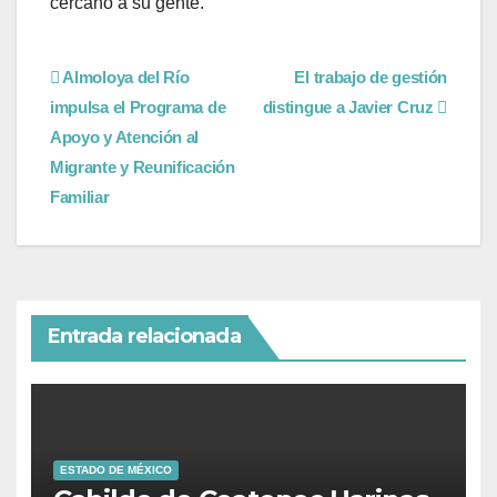
cercano a su gente.
Almoloya del Río
El trabajo de gestión
impulsa el Programa de
distingue a Javier Cruz
Apoyo y Atención al
Migrante y Reunificación
Familiar
Entrada relacionada
ESTADO DE MÉXICO