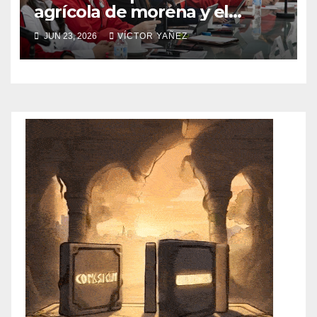
agrícola de morena y el
abandono al campo
JUN 23, 2026
VÍCTOR YAÑEZ
mexicano