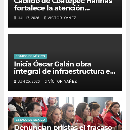
Cabildo de Coatepec Harinas
fortalece la atención
ciudadana y la toma de
JUL 17, 2026
VÍCTOR YAÑEZ
decisiones
ESTADO DE MÉXICO
Inicia Óscar Galán obra
integral de infraestructura en
Prolongación León Guzmán
JUN 25, 2026
VÍCTOR YAÑEZ
ESTADO DE MÉXICO
Denuncian priistas el fracaso