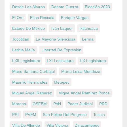
Desde Las Alturas
Donato Guerra
Elección 2023
El Oro
Elías Rescala
Enrique Vargas
Estado De México
Iván Esquer
Ixtlahuaca
Jocotitlán
La Mayoría Silenciosa
Lerma
Leticia Mejía
Libertad De Expresión
LXII Legislatura
LXI Legislatura
LX Legislatura
Mario Santana Carbajal
María Luisa Mendoza
Maurilio Hernández
Metepec
Miguel Ángel Ramírez
Migue Ángel Ramírez Ponce
Morena
OSFEM
PAN
Poder Judicial
PRD
PRI
PVEM
San Felipe Del Progreso
Toluca
Villa De Allende
Villa Victoria
Zinacantepec