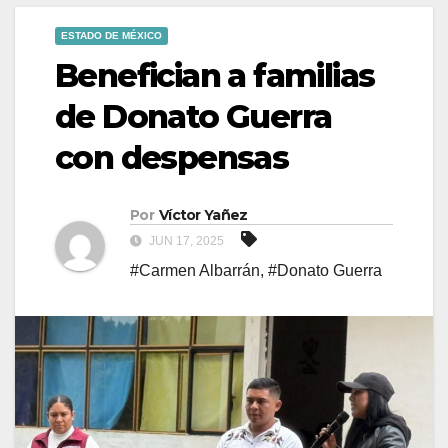
ESTADO DE MÉXICO
Benefician a familias
de Donato Guerra
con despensas
Por
Víctor Yañez
JUN 17, 2025
#Carmen Albarrán
,
#Donato Guerra