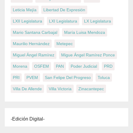
Leticia Mejía
Libertad De Expresión
LXII Legislatura
LXI Legislatura
LX Legislatura
Mario Santana Carbajal
María Luisa Mendoza
Maurilio Hernández
Metepec
Miguel Ángel Ramírez
Migue Ángel Ramírez Ponce
Morena
OSFEM
PAN
Poder Judicial
PRD
PRI
PVEM
San Felipe Del Progreso
Toluca
Villa De Allende
Villa Victoria
Zinacantepec
-Edición Digital-