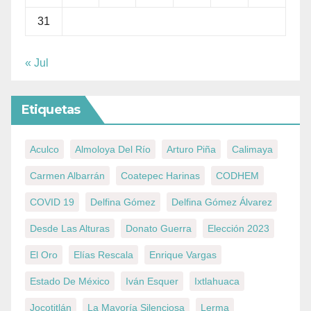
31
« Jul
Etiquetas
Aculco
Almoloya Del Río
Arturo Piña
Calimaya
Carmen Albarrán
Coatepec Harinas
CODHEM
COVID 19
Delfina Gómez
Delfina Gómez Álvarez
Desde Las Alturas
Donato Guerra
Elección 2023
El Oro
Elías Rescala
Enrique Vargas
Estado De México
Iván Esquer
Ixtlahuaca
Jocotitlán
La Mayoría Silenciosa
Lerma