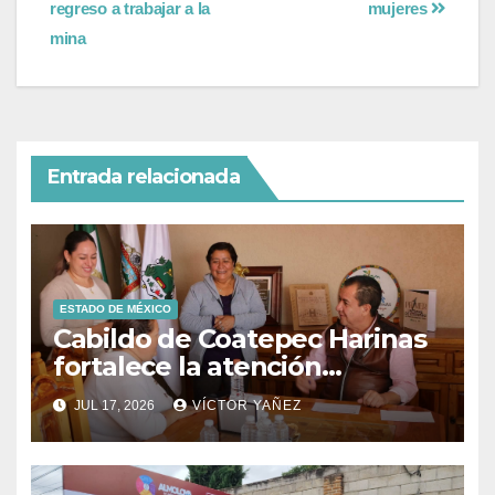
regreso a trabajar a la
mujeres
mina
Entrada relacionada
ESTADO DE MÉXICO
Cabildo de Coatepec Harinas
fortalece la atención
ciudadana y la toma de
JUL 17, 2026
VÍCTOR YAÑEZ
decisiones