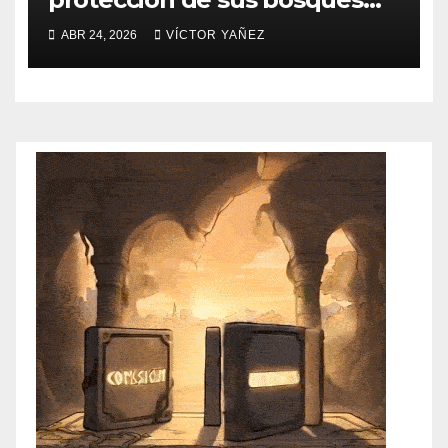
con brigadas de saneamiento
ABR 24, 2026
VÍCTOR YAÑEZ
forestal