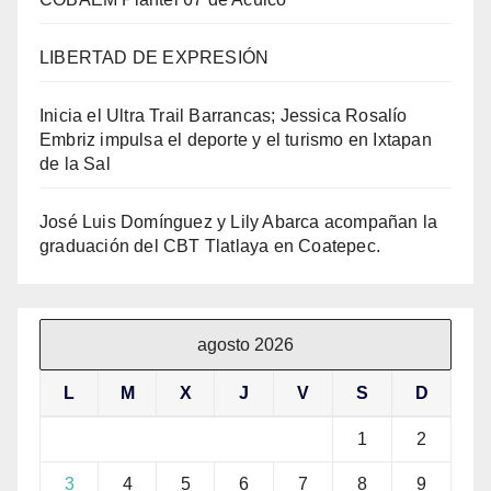
LIBERTAD DE EXPRESIÓN
Inicia el Ultra Trail Barrancas; Jessica Rosalío
Embriz impulsa el deporte y el turismo en Ixtapan
de la Sal
José Luis Domínguez y Lily Abarca acompañan la
graduación del CBT Tlatlaya en Coatepec.
agosto 2026
L
M
X
J
V
S
D
1
2
3
4
5
6
7
8
9