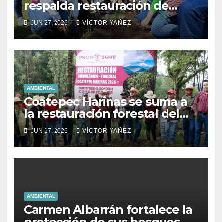
respalda restauración de
áreas naturales en Villa del
JUN 27, 2026
VÍCTOR YAÑEZ
Carbón
AMBIENTAL
Coatepec Harinas se suma a
la restauración forestal del
Estado de México.
JUN 17, 2026
VÍCTOR YAÑEZ
AMBIENTAL
Carmen Albarrán fortalece la
protección de sus bosques