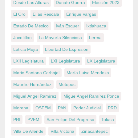
Desde Las Alturas
Donato Guerra
Elección 2023
El Oro
Elías Rescala
Enrique Vargas
Estado De México
Iván Esquer
Ixtlahuaca
Jocotitlán
La Mayoría Silenciosa
Lerma
Leticia Mejía
Libertad De Expresión
LXII Legislatura
LXI Legislatura
LX Legislatura
Mario Santana Carbajal
María Luisa Mendoza
Maurilio Hernández
Metepec
Miguel Ángel Ramírez
Migue Ángel Ramírez Ponce
Morena
OSFEM
PAN
Poder Judicial
PRD
PRI
PVEM
San Felipe Del Progreso
Toluca
Villa De Allende
Villa Victoria
Zinacantepec