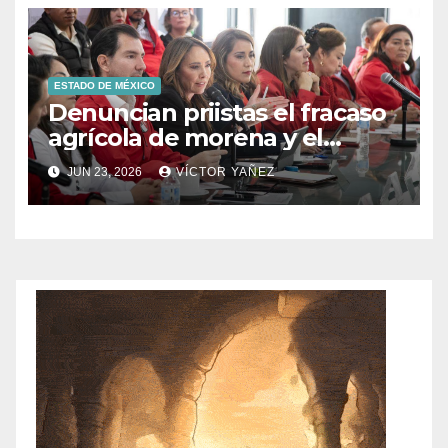
ESTADO DE MÉXICO
Denuncian priistas el fracaso
agrícola de morena y el
abandono al campo
JUN 23, 2026
VÍCTOR YAÑEZ
mexicano