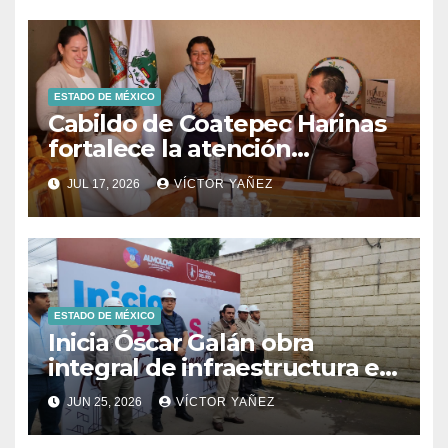
ESTADO DE MÉXICO
Cabildo de Coatepec Harinas
fortalece la atención
ciudadana y la toma de
JUL 17, 2026
VÍCTOR YAÑEZ
decisiones
ESTADO DE MÉXICO
Inicia Óscar Galán obra
integral de infraestructura en
Prolongación León Guzmán
JUN 25, 2026
VÍCTOR YAÑEZ