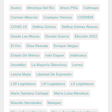
Aculco
Almoloya Del Río
Arturo Piña
Calimaya
Carmen Albarrán
Coatepec Harinas
CODHEM
COVID 19
Delfina Gómez
Delfina Gómez Álvarez
Desde Las Alturas
Donato Guerra
Elección 2023
El Oro
Elías Rescala
Enrique Vargas
Estado De México
Iván Esquer
Ixtlahuaca
Jocotitlán
La Mayoría Silenciosa
Lerma
Leticia Mejía
Libertad De Expresión
LXII Legislatura
LXI Legislatura
LX Legislatura
Mario Santana Carbajal
María Luisa Mendoza
Maurilio Hernández
Metepec