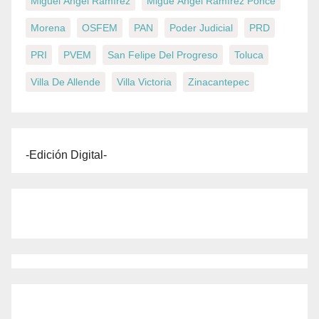
Miguel Ángel Ramírez
Migue Ángel Ramírez Ponce
Morena
OSFEM
PAN
Poder Judicial
PRD
PRI
PVEM
San Felipe Del Progreso
Toluca
Villa De Allende
Villa Victoria
Zinacantepec
-Edición Digital-