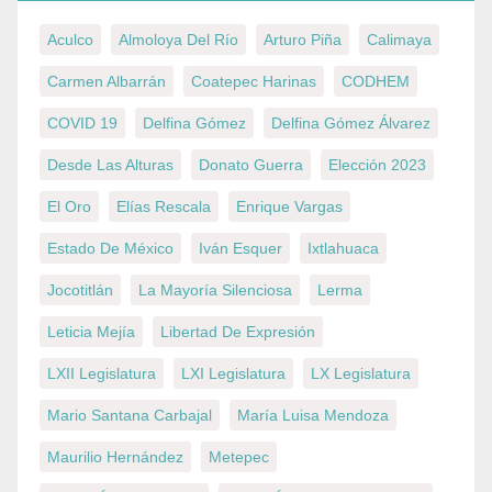
Aculco
Almoloya Del Río
Arturo Piña
Calimaya
Carmen Albarrán
Coatepec Harinas
CODHEM
COVID 19
Delfina Gómez
Delfina Gómez Álvarez
Desde Las Alturas
Donato Guerra
Elección 2023
El Oro
Elías Rescala
Enrique Vargas
Estado De México
Iván Esquer
Ixtlahuaca
Jocotitlán
La Mayoría Silenciosa
Lerma
Leticia Mejía
Libertad De Expresión
LXII Legislatura
LXI Legislatura
LX Legislatura
Mario Santana Carbajal
María Luisa Mendoza
Maurilio Hernández
Metepec