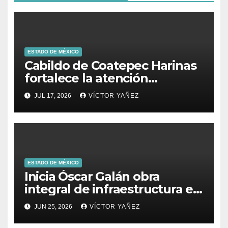
ESTADO DE MÉXICO
Cabildo de Coatepec Harinas
fortalece la atención
ciudadana y la toma de
JUL 17, 2026
VÍCTOR YAÑEZ
decisiones
ESTADO DE MÉXICO
Inicia Óscar Galán obra
integral de infraestructura en
Prolongación León Guzmán
JUN 25, 2026
VÍCTOR YAÑEZ