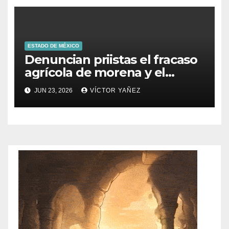
ESTADO DE MÉXICO
Denuncian priistas el fracaso
agrícola de morena y el
abandono al campo
JUN 23, 2026
VÍCTOR YAÑEZ
mexicano