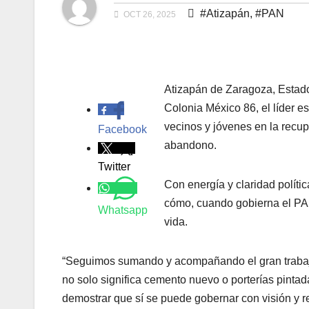
#Atizapán
,
#PAN
OCT 26, 2025
Atizapán de Zaragoza, Estado
.
Colonia México 86, el líder es
vecinos y jóvenes en la recu
Facebook
abandono.
Twitter
Con energía y claridad polít
cómo, cuando gobierna el PAN
Whatsapp
vida.
“Seguimos sumando y acompañando el gran trabaj
no solo significa cemento nuevo o porterías pintadas
demostrar que sí se puede gobernar con visión y re