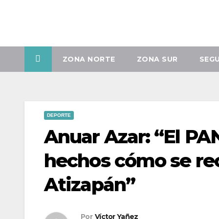
Vie. Ago 7th, 2026
ZONA NORTE
ZONA SUR
SEG
DEPORTE
Anuar Azar: “El P
hechos cómo se re
Atizapán”
Por
Víctor Yañez