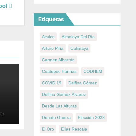
bol
Etiquetas
Aculco
Almoloya Del Río
Arturo Piña
Calimaya
Carmen Albarrán
Coatepec Harinas
CODHEM
COVID 19
Delfina Gómez
Delfina Gómez Álvarez
Desde Las Alturas
can
EZ
do
Donato Guerra
Elección 2023
El Oro
Elías Rescala