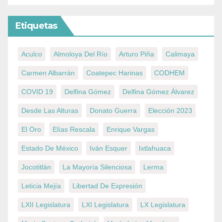
Etiquetas
Aculco
Almoloya Del Río
Arturo Piña
Calimaya
Carmen Albarrán
Coatepec Harinas
CODHEM
COVID 19
Delfina Gómez
Delfina Gómez Álvarez
Desde Las Alturas
Donato Guerra
Elección 2023
El Oro
Elías Rescala
Enrique Vargas
Estado De México
Iván Esquer
Ixtlahuaca
Jocotitlán
La Mayoría Silenciosa
Lerma
Leticia Mejía
Libertad De Expresión
LXII Legislatura
LXI Legislatura
LX Legislatura