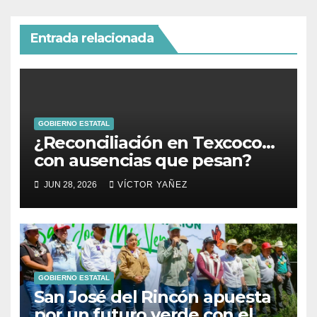
Entrada relacionada
GOBIERNO ESTATAL
¿Reconciliación en Texcoco…
con ausencias que pesan?
JUN 28, 2026
VÍCTOR YAÑEZ
GOBIERNO ESTATAL
San José del Rincón apuesta
por un futuro verde con el