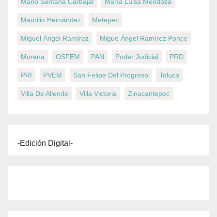
Mario Santana Carbajal
María Luisa Mendoza
Maurilio Hernández
Metepec
Miguel Ángel Ramírez
Migue Ángel Ramírez Ponce
Morena
OSFEM
PAN
Poder Judicial
PRD
PRI
PVEM
San Felipe Del Progreso
Toluca
Villa De Allende
Villa Victoria
Zinacantepec
-Edición Digital-