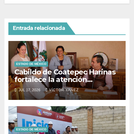
Entrada relacionada
ESTADO DE MÉXICO
Cabildo de Coatepec Harinas
fortalece la atención
ciudadana y la toma de
JUL 17, 2026
VÍCTOR YAÑEZ
decisiones
ESTADO DE MÉXICO