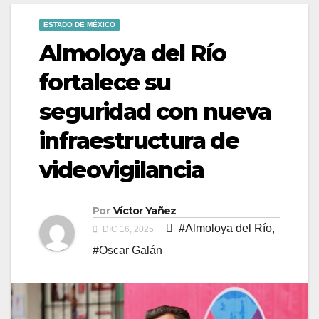
ESTADO DE MÉXICO
Almoloya del Río
fortalece su
seguridad con nueva
infraestructura de
videovigilancia
Por
Víctor Yañez
#Almoloya del Río
,
DIC 16, 2025
#Oscar Galán