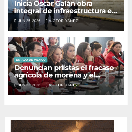
Inicia Óscar Galán obra
integral de infraestructura en
Prolongación León Guzmán
JUN 25, 2026
VÍCTOR YAÑEZ
ESTADO DE MÉXICO
Denuncian priistas el fracaso
agrícola de morena y el
abandono al campo
JUN 23, 2026
VÍCTOR YAÑEZ
mexicano