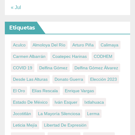
« Jul
Etiquetas
Aculco
Almoloya Del Río
Arturo Piña
Calimaya
Carmen Albarrán
Coatepec Harinas
CODHEM
COVID 19
Delfina Gómez
Delfina Gómez Álvarez
Desde Las Alturas
Donato Guerra
Elección 2023
El Oro
Elías Rescala
Enrique Vargas
Estado De México
Iván Esquer
Ixtlahuaca
Jocotitlán
La Mayoría Silenciosa
Lerma
Leticia Mejía
Libertad De Expresión