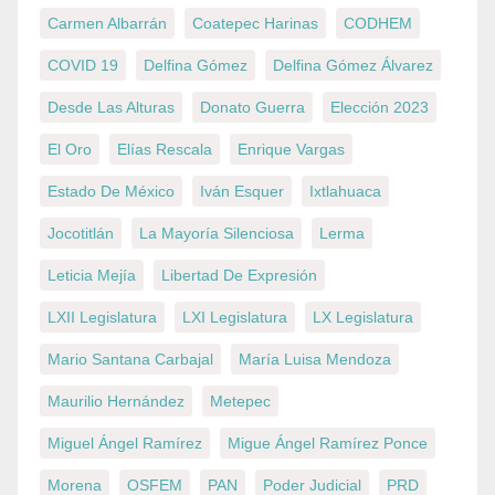
Carmen Albarrán
Coatepec Harinas
CODHEM
COVID 19
Delfina Gómez
Delfina Gómez Álvarez
Desde Las Alturas
Donato Guerra
Elección 2023
El Oro
Elías Rescala
Enrique Vargas
Estado De México
Iván Esquer
Ixtlahuaca
Jocotitlán
La Mayoría Silenciosa
Lerma
Leticia Mejía
Libertad De Expresión
LXII Legislatura
LXI Legislatura
LX Legislatura
Mario Santana Carbajal
María Luisa Mendoza
Maurilio Hernández
Metepec
Miguel Ángel Ramírez
Migue Ángel Ramírez Ponce
Morena
OSFEM
PAN
Poder Judicial
PRD