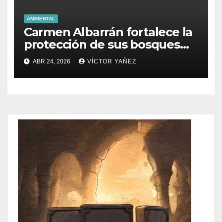
AMBIENTAL
Carmen Albarrán fortalece la
protección de sus bosques
con brigadas de saneamiento
ABR 24, 2026
VÍCTOR YAÑEZ
forestal