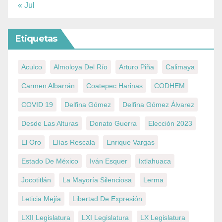
« Jul
Etiquetas
Aculco
Almoloya Del Río
Arturo Piña
Calimaya
Carmen Albarrán
Coatepec Harinas
CODHEM
COVID 19
Delfina Gómez
Delfina Gómez Álvarez
Desde Las Alturas
Donato Guerra
Elección 2023
El Oro
Elías Rescala
Enrique Vargas
Estado De México
Iván Esquer
Ixtlahuaca
Jocotitlán
La Mayoría Silenciosa
Lerma
Leticia Mejía
Libertad De Expresión
LXII Legislatura
LXI Legislatura
LX Legislatura