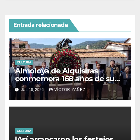
Entrada relacionada
CULTURA
Almoloya de Alquisiras
conmemora 168 años de su
fundación
JUL 18, 2026
VÍCTOR YAÑEZ
CULTURA
!Así arrancaron los festejos