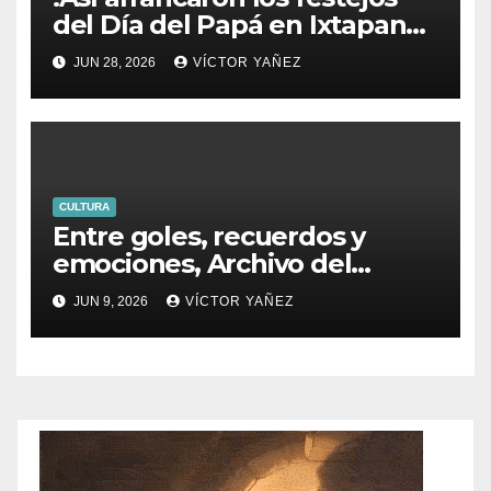
del Día del Papá en Ixtapan
de la Sal!
JUN 28, 2026
VÍCTOR YAÑEZ
CULTURA
Entre goles, recuerdos y
emociones, Archivo del
PJEdomex inauguró
JUN 9, 2026
VÍCTOR YAÑEZ
exposición