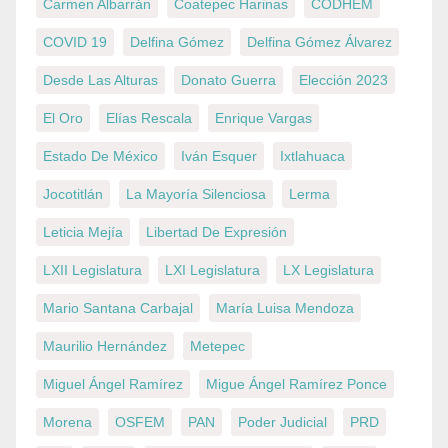
Carmen Albarrán
Coatepec Harinas
CODHEM
COVID 19
Delfina Gómez
Delfina Gómez Álvarez
Desde Las Alturas
Donato Guerra
Elección 2023
El Oro
Elías Rescala
Enrique Vargas
Estado De México
Iván Esquer
Ixtlahuaca
Jocotitlán
La Mayoría Silenciosa
Lerma
Leticia Mejía
Libertad De Expresión
LXII Legislatura
LXI Legislatura
LX Legislatura
Mario Santana Carbajal
María Luisa Mendoza
Maurilio Hernández
Metepec
Miguel Ángel Ramírez
Migue Ángel Ramírez Ponce
Morena
OSFEM
PAN
Poder Judicial
PRD