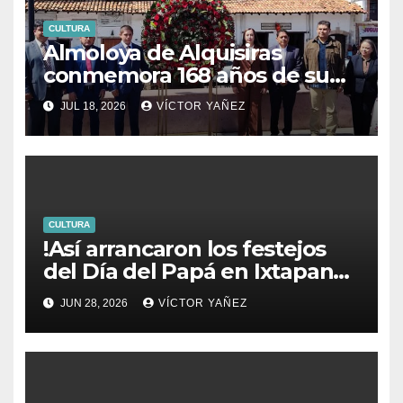
CULTURA
Almoloya de Alquisiras
conmemora 168 años de su
fundación
JUL 18, 2026
VÍCTOR YAÑEZ
CULTURA
!Así arrancaron los festejos
del Día del Papá en Ixtapan
de la Sal!
JUN 28, 2026
VÍCTOR YAÑEZ