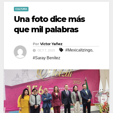
CULTURA
Una foto dice más
que mil palabras
Por
Víctor Yañez
#Mexicaltzingo
,
OCT 7, 2025
#Saray Benítez