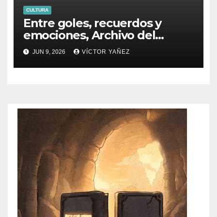
CULTURA
Entre goles, recuerdos y
emociones, Archivo del
PJEdomex inauguró
JUN 9, 2026
VÍCTOR YAÑEZ
exposición