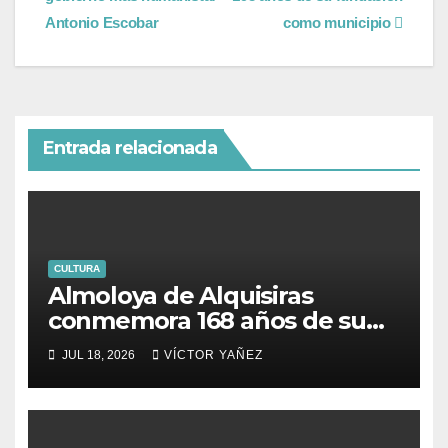
Antonio Escobar
como municipio
Entrada relacionada
CULTURA
Almoloya de Alquisiras
conmemora 168 años de su
fundación
JUL 18, 2026
VÍCTOR YAÑEZ