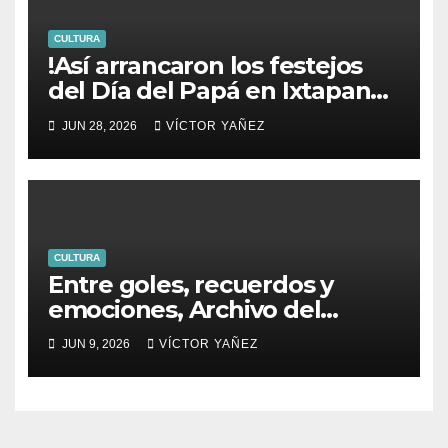
CULTURA
!Así arrancaron los festejos
del Día del Papá en Ixtapan
de la Sal!
JUN 28, 2026
VÍCTOR YAÑEZ
CULTURA
Entre goles, recuerdos y
emociones, Archivo del
PJEdomex inauguró
JUN 9, 2026
VÍCTOR YAÑEZ
exposición