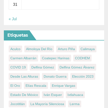
31
« Jul
Etiquetas
Aculco
Almoloya Del Río
Arturo Piña
Calimaya
Carmen Albarrán
Coatepec Harinas
CODHEM
COVID 19
Delfina Gómez
Delfina Gómez Álvarez
Desde Las Alturas
Donato Guerra
Elección 2023
El Oro
Elías Rescala
Enrique Vargas
Estado De México
Iván Esquer
Ixtlahuaca
Jocotitlán
La Mayoría Silenciosa
Lerma