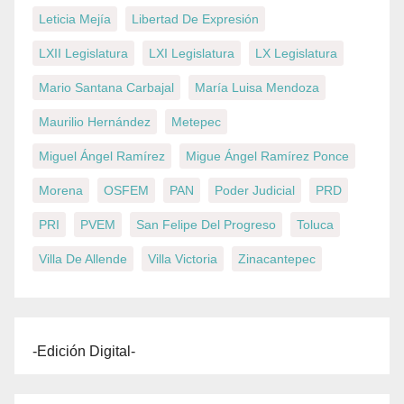
Leticia Mejía
Libertad De Expresión
LXII Legislatura
LXI Legislatura
LX Legislatura
Mario Santana Carbajal
María Luisa Mendoza
Maurilio Hernández
Metepec
Miguel Ángel Ramírez
Migue Ángel Ramírez Ponce
Morena
OSFEM
PAN
Poder Judicial
PRD
PRI
PVEM
San Felipe Del Progreso
Toluca
Villa De Allende
Villa Victoria
Zinacantepec
-Edición Digital-