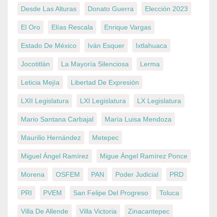
Desde Las Alturas
Donato Guerra
Elección 2023
El Oro
Elías Rescala
Enrique Vargas
Estado De México
Iván Esquer
Ixtlahuaca
Jocotitlán
La Mayoría Silenciosa
Lerma
Leticia Mejía
Libertad De Expresión
LXII Legislatura
LXI Legislatura
LX Legislatura
Mario Santana Carbajal
María Luisa Mendoza
Maurilio Hernández
Metepec
Miguel Ángel Ramírez
Migue Ángel Ramírez Ponce
Morena
OSFEM
PAN
Poder Judicial
PRD
PRI
PVEM
San Felipe Del Progreso
Toluca
Villa De Allende
Villa Victoria
Zinacantepec