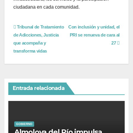
ciudadana en cada comunidad.
Tribunal de Tratamiento
Con inclusión y unidad, el
de Adicciones, Justicia
PRI se renueva de cara al
que acompaña y
27
transforma vidas
Entrada relacionada
GOBIERNO
Almoloya del Río impulsa