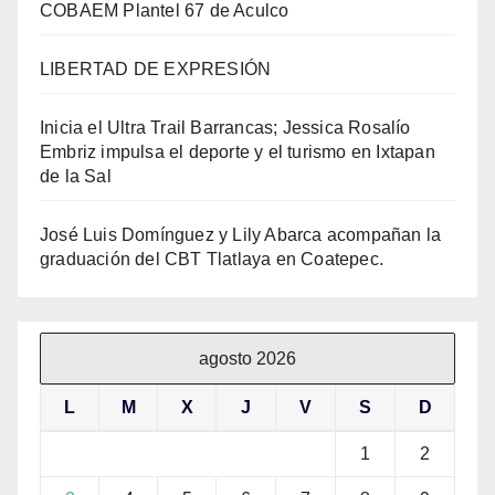
COBAEM Plantel 67 de Aculco
LIBERTAD DE EXPRESIÓN
Inicia el Ultra Trail Barrancas; Jessica Rosalío
Embriz impulsa el deporte y el turismo en Ixtapan
de la Sal
José Luis Domínguez y Lily Abarca acompañan la
graduación del CBT Tlatlaya en Coatepec.
agosto 2026
L
M
X
J
V
S
D
1
2