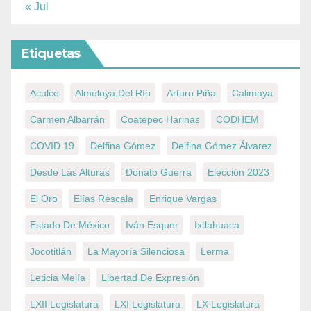
« Jul
Etiquetas
Aculco
Almoloya Del Río
Arturo Piña
Calimaya
Carmen Albarrán
Coatepec Harinas
CODHEM
COVID 19
Delfina Gómez
Delfina Gómez Álvarez
Desde Las Alturas
Donato Guerra
Elección 2023
El Oro
Elías Rescala
Enrique Vargas
Estado De México
Iván Esquer
Ixtlahuaca
Jocotitlán
La Mayoría Silenciosa
Lerma
Leticia Mejía
Libertad De Expresión
LXII Legislatura
LXI Legislatura
LX Legislatura