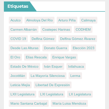
Etiquetas
Aculco
Almoloya Del Río
Arturo Piña
Calimaya
Carmen Albarrán
Coatepec Harinas
CODHEM
COVID 19
Delfina Gómez
Delfina Gómez Álvarez
Desde Las Alturas
Donato Guerra
Elección 2023
El Oro
Elías Rescala
Enrique Vargas
Estado De México
Iván Esquer
Ixtlahuaca
Jocotitlán
La Mayoría Silenciosa
Lerma
Leticia Mejía
Libertad De Expresión
LXII Legislatura
LXI Legislatura
LX Legislatura
Mario Santana Carbajal
María Luisa Mendoza