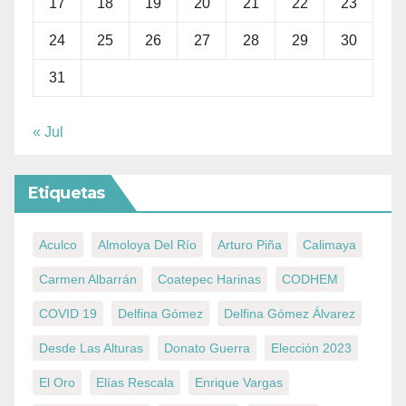
17
18
19
20
21
22
23
24
25
26
27
28
29
30
31
« Jul
Etiquetas
Aculco
Almoloya Del Río
Arturo Piña
Calimaya
Carmen Albarrán
Coatepec Harinas
CODHEM
COVID 19
Delfina Gómez
Delfina Gómez Álvarez
Desde Las Alturas
Donato Guerra
Elección 2023
El Oro
Elías Rescala
Enrique Vargas