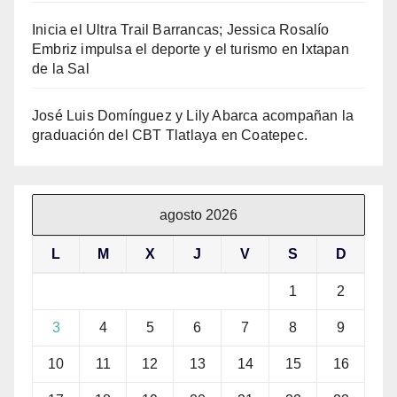
Inicia el Ultra Trail Barrancas; Jessica Rosalío
Embriz impulsa el deporte y el turismo en Ixtapan
de la Sal
José Luis Domínguez y Lily Abarca acompañan la
graduación del CBT Tlatlaya en Coatepec.
agosto 2026
L
M
X
J
V
S
D
1
2
3
4
5
6
7
8
9
10
11
12
13
14
15
16