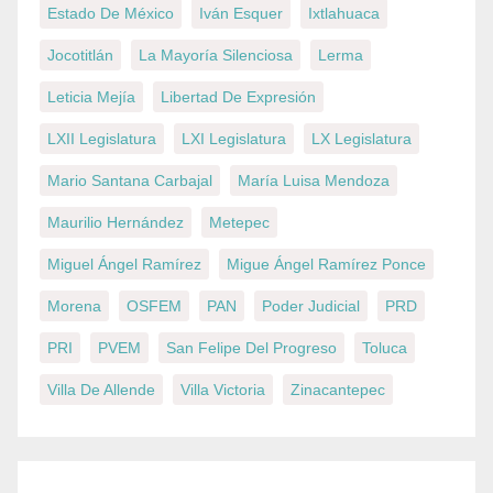
Estado De México
Iván Esquer
Ixtlahuaca
Jocotitlán
La Mayoría Silenciosa
Lerma
Leticia Mejía
Libertad De Expresión
LXII Legislatura
LXI Legislatura
LX Legislatura
Mario Santana Carbajal
María Luisa Mendoza
Maurilio Hernández
Metepec
Miguel Ángel Ramírez
Migue Ángel Ramírez Ponce
Morena
OSFEM
PAN
Poder Judicial
PRD
PRI
PVEM
San Felipe Del Progreso
Toluca
Villa De Allende
Villa Victoria
Zinacantepec