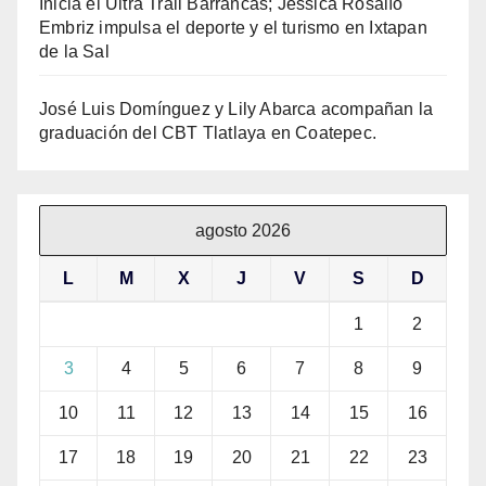
Inicia el Ultra Trail Barrancas; Jessica Rosalío
Embriz impulsa el deporte y el turismo en Ixtapan
de la Sal
José Luis Domínguez y Lily Abarca acompañan la
graduación del CBT Tlatlaya en Coatepec.
agosto 2026
L
M
X
J
V
S
D
1
2
3
4
5
6
7
8
9
10
11
12
13
14
15
16
17
18
19
20
21
22
23