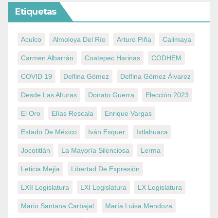
Etiquetas
Aculco
Almoloya Del Río
Arturo Piña
Calimaya
Carmen Albarrán
Coatepec Harinas
CODHEM
COVID 19
Delfina Gómez
Delfina Gómez Álvarez
Desde Las Alturas
Donato Guerra
Elección 2023
El Oro
Elías Rescala
Enrique Vargas
Estado De México
Iván Esquer
Ixtlahuaca
Jocotitlán
La Mayoría Silenciosa
Lerma
Leticia Mejía
Libertad De Expresión
LXII Legislatura
LXI Legislatura
LX Legislatura
Mario Santana Carbajal
María Luisa Mendoza