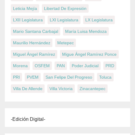
Leticia Mejía
Libertad De Expresión
LXII Legislatura
LXI Legislatura
LX Legislatura
Mario Santana Carbajal
María Luisa Mendoza
Maurilio Hernández
Metepec
Miguel Ángel Ramírez
Migue Ángel Ramírez Ponce
Morena
OSFEM
PAN
Poder Judicial
PRD
PRI
PVEM
San Felipe Del Progreso
Toluca
Villa De Allende
Villa Victoria
Zinacantepec
-Edición Digital-