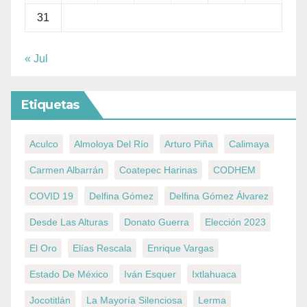
31
« Jul
Etiquetas
Aculco
Almoloya Del Río
Arturo Piña
Calimaya
Carmen Albarrán
Coatepec Harinas
CODHEM
COVID 19
Delfina Gómez
Delfina Gómez Álvarez
Desde Las Alturas
Donato Guerra
Elección 2023
El Oro
Elías Rescala
Enrique Vargas
Estado De México
Iván Esquer
Ixtlahuaca
Jocotitlán
La Mayoría Silenciosa
Lerma