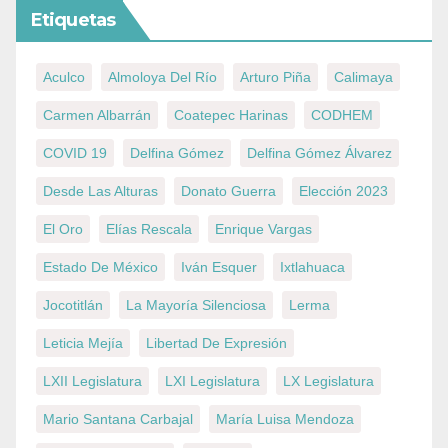
Etiquetas
Aculco
Almoloya Del Río
Arturo Piña
Calimaya
Carmen Albarrán
Coatepec Harinas
CODHEM
COVID 19
Delfina Gómez
Delfina Gómez Álvarez
Desde Las Alturas
Donato Guerra
Elección 2023
El Oro
Elías Rescala
Enrique Vargas
Estado De México
Iván Esquer
Ixtlahuaca
Jocotitlán
La Mayoría Silenciosa
Lerma
Leticia Mejía
Libertad De Expresión
LXII Legislatura
LXI Legislatura
LX Legislatura
Mario Santana Carbajal
María Luisa Mendoza