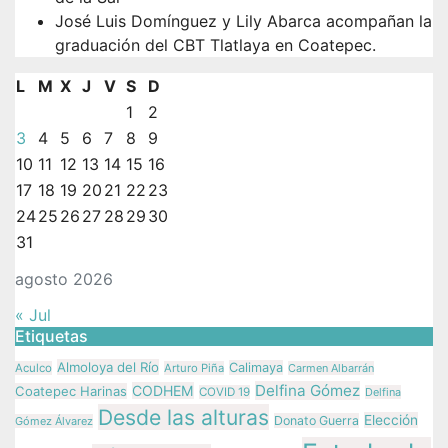
José Luis Domínguez y Lily Abarca acompañan la
graduación del CBT Tlatlaya en Coatepec.
L
M
X
J
V
S
D
1
2
3
4
5
6
7
8
9
10
11
12
13
14
15
16
17
18
19
20
21
22
23
24
25
26
27
28
29
30
31
agosto 2026
« Jul
Etiquetas
Almoloya del Río
Calimaya
Aculco
Arturo Piña
Carmen Albarrán
Delfina Gómez
CODHEM
Coatepec Harinas
COVID 19
Delfina
Desde las alturas
Elección
Donato Guerra
Gómez Álvarez