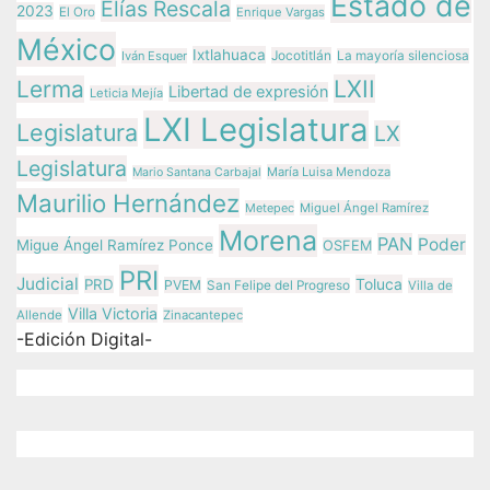
Estado de
Elías Rescala
2023
El Oro
Enrique Vargas
México
Ixtlahuaca
Jocotitlán
Iván Esquer
La mayoría silenciosa
LXII
Lerma
Libertad de expresión
Leticia Mejía
LXI Legislatura
Legislatura
LX
Legislatura
María Luisa Mendoza
Mario Santana Carbajal
Maurilio Hernández
Metepec
Miguel Ángel Ramírez
Morena
PAN
Poder
Migue Ángel Ramírez Ponce
OSFEM
PRI
Judicial
Toluca
PRD
PVEM
San Felipe del Progreso
Villa de
Villa Victoria
Allende
Zinacantepec
-Edición Digital-