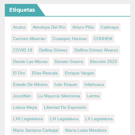
Etiquetas
Aculco
Almoloya Del Río
Arturo Piña
Calimaya
Carmen Albarrán
Coatepec Harinas
CODHEM
COVID 19
Delfina Gómez
Delfina Gómez Álvarez
Desde Las Alturas
Donato Guerra
Elección 2023
El Oro
Elías Rescala
Enrique Vargas
Estado De México
Iván Esquer
Ixtlahuaca
Jocotitlán
La Mayoría Silenciosa
Lerma
Leticia Mejía
Libertad De Expresión
LXII Legislatura
LXI Legislatura
LX Legislatura
Mario Santana Carbajal
María Luisa Mendoza