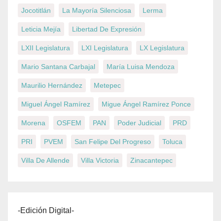
Jocotitlán
La Mayoría Silenciosa
Lerma
Leticia Mejía
Libertad De Expresión
LXII Legislatura
LXI Legislatura
LX Legislatura
Mario Santana Carbajal
María Luisa Mendoza
Maurilio Hernández
Metepec
Miguel Ángel Ramírez
Migue Ángel Ramírez Ponce
Morena
OSFEM
PAN
Poder Judicial
PRD
PRI
PVEM
San Felipe Del Progreso
Toluca
Villa De Allende
Villa Victoria
Zinacantepec
-Edición Digital-