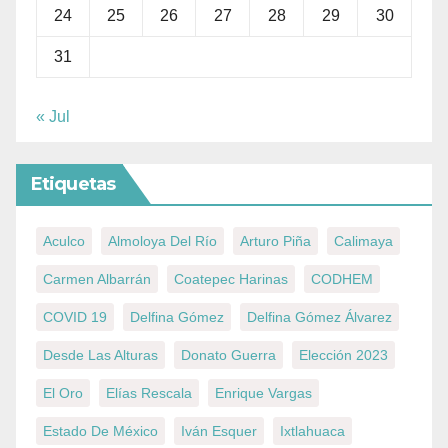
24
25
26
27
28
29
30
31
« Jul
Etiquetas
Aculco
Almoloya Del Río
Arturo Piña
Calimaya
Carmen Albarrán
Coatepec Harinas
CODHEM
COVID 19
Delfina Gómez
Delfina Gómez Álvarez
Desde Las Alturas
Donato Guerra
Elección 2023
El Oro
Elías Rescala
Enrique Vargas
Estado De México
Iván Esquer
Ixtlahuaca