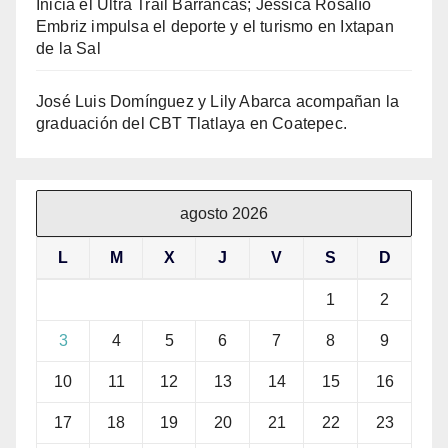
Inicia el Ultra Trail Barrancas; Jessica Rosalío
Embriz impulsa el deporte y el turismo en Ixtapan
de la Sal
José Luis Domínguez y Lily Abarca acompañan la
graduación del CBT Tlatlaya en Coatepec.
agosto 2026
L
M
X
J
V
S
D
1
2
3
4
5
6
7
8
9
10
11
12
13
14
15
16
17
18
19
20
21
22
23